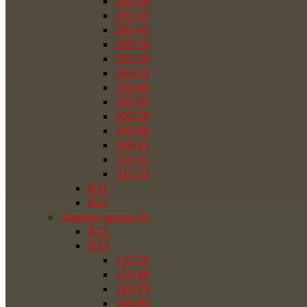
285/30
285/35
285/45
285/50
295/30
295/35
295/40
295/45
305/30
305/40
305/45
315/35
325/35
R21
R22
Зимние шины бу
R12
R13
135/70
135/80
145/70
145/80