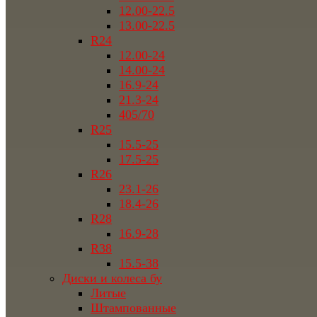
12.00-22.5
13.00-22.5
R24
12.00-24
14.00-24
16.9-24
21.3-24
405/70
R25
15.5-25
17.5-25
R26
23.1-26
18.4-26
R28
16.9-28
R38
15.5-38
Диски и колеса бу
Литые
Штампованные