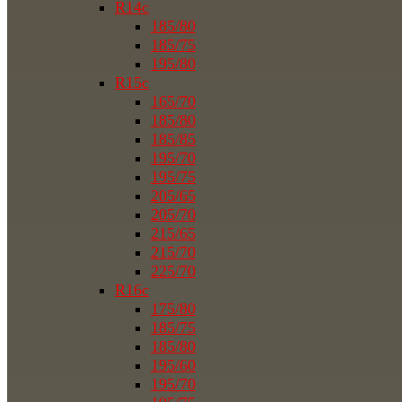
R14c
185/80
185/75
195/80
R15c
165/70
185/80
185/85
195/70
195/75
205/65
205/70
215/65
215/70
225/70
R16c
175/80
185/75
185/80
195/60
195/70