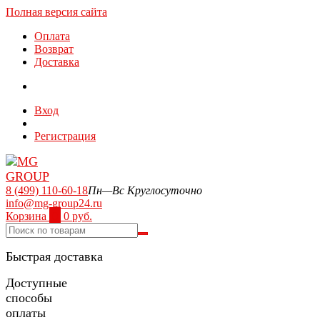
Полная версия сайта
Оплата
Возврат
Доставка
Вход
Регистрация
8 (499) 110-60-18
Пн—Вс Круглосуточно
info@mg-group24.ru
Корзина
0
0 руб.
Быстрая доставка
Доступные
способы
оплаты