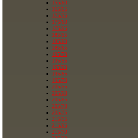
155/60
165/65
175/55
175/60
175/65
185/55
185/60
185/65
195/50
195/55
195/60
195/65
195/70
205/55
205/60
205/65
205/70
205/75
215/55
215/65
215/70