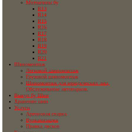
Мотошины бу
R13
R14
R15
R16
R17
R18
R19
R20
R21
Шиномонтаж
Легковой шиномонтаж
Грузовой шиномонтаж
Шиномонтаж для юридических лиц.
Обслуживание автопарков.
Выкуп бу Шин
Хранение шин
Услуги
Аргоновая сварка
Вулканизация
Правка дисков