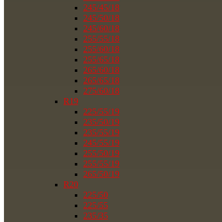
245/45/18
245/50/18
245/60/18
255/55/18
255/60/18
255/65/18
265/60/18
265/65/18
275/60/18
R19
225/55/19
235/50/19
235/55/19
245/55/19
255/50/19
255/55/19
265/50/19
R20
225/50
225/55
235/35