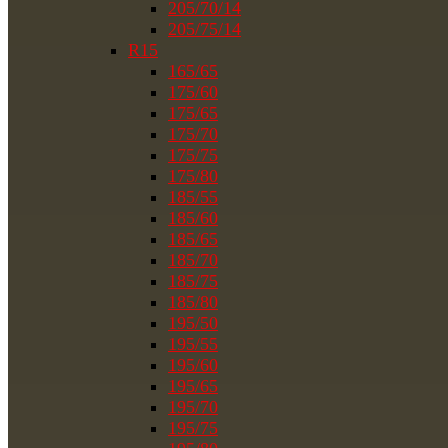
205/70/14
205/75/14
R15
165/65
175/60
175/65
175/70
175/75
175/80
185/55
185/60
185/65
185/70
185/75
185/80
195/50
195/55
195/60
195/65
195/70
195/75