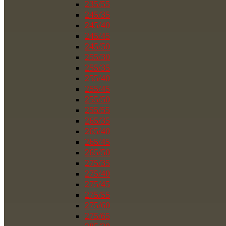
235/55
245/35
245/40
245/45
245/50
255/30
255/35
255/40
255/45
255/50
255/55
265/35
265/40
265/45
265/50
275/35
275/40
275/45
275/55
275/60
275/65