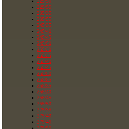
225/50
225/55
235/35
235/55
245/35
245/40
245/45
245/50
255/30
255/35
255/40
255/45
255/50
255/55
265/35
265/40
265/45
265/50
275/35
275/40
275/45
275/55