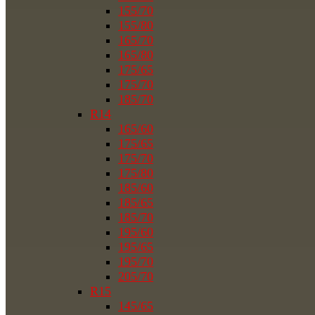
155/70
155/80
165/70
165/80
175/65
175/70
185/70
R14
165/60
175/65
175/70
175/80
185/60
185/65
185/70
195/60
195/65
195/70
205/70
R15
145/65