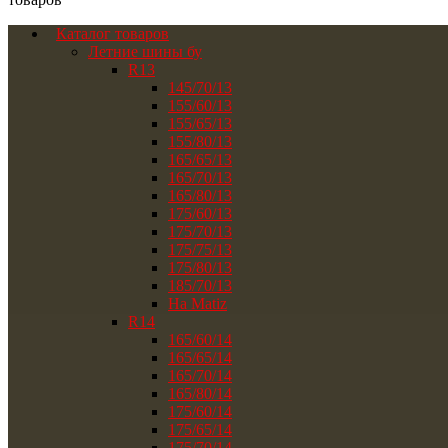
Каталог товаров
Летние шины бу
R13
145/70/13
155/60/13
155/65/13
155/80/13
165/65/13
165/70/13
165/80/13
175/60/13
175/70/13
175/75/13
175/80/13
185/70/13
На Matiz
R14
165/60/14
165/65/14
165/70/14
165/80/14
175/60/14
175/65/14
175/70/14