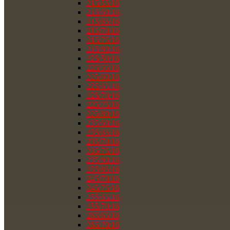
215/55/16
215/60/16
215/65/16
215/70/16
215/75/16
215/80/16
225/50/16
225/55/16
225/60/16
225/65/16
225/70/16
225/75/16
225/80/16
235/60/16
235/65/16
235/70/16
235/75/16
235/80/16
235/85/16
245/70/16
245/75/16
255/65/16
255/70/16
265/65/16
265/70/16