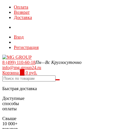
Оплата
Возврат
Доставка
Вход
Регистрация
8 (499) 110-60-18
Пн—Вс Круглосуточно
info@mg-group24.ru
Корзина
0
0 руб.
Быстрая доставка
Доступные
способы
оплаты
Свыше
10 000+
товаров