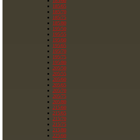
185/60
185/65
185/70
185/75
185/80
195/50
195/55
195/60
195/65
195/70
195/75
195/80
205/50
205/55
205/60
205/65
205/70
205/75
205/80
215/60
215/65
215/70
215/75
215/80
225/60