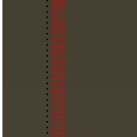
185/60
185/65
185/70
185/75
185/80
195/50
195/55
195/60
195/65
195/70
195/75
195/80
205/50
205/55
205/60
205/65
205/70
205/75
205/80
215/60
215/65
215/70
215/75
215/80
225/60