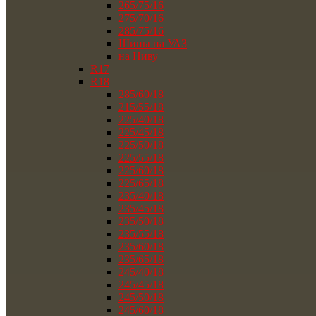
265/75/16
275/70/16
285/75/16
Шины на УАЗ
на Ниву
R17
R18
285/60/18
215/55/18
225/40/18
225/45/18
225/50/18
225/55/18
225/60/18
225/65/18
235/40/18
235/45/18
235/50/18
235/55/18
235/60/18
235/65/18
245/40/18
245/45/18
245/50/18
245/60/18