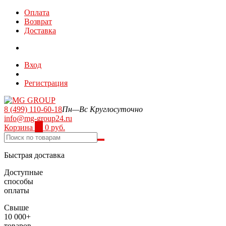
Оплата
Возврат
Доставка
Вход
Регистрация
8 (499) 110-60-18
Пн—Вс Круглосуточно
info@mg-group24.ru
Корзина
0
0 руб.
Быстрая доставка
Доступные
способы
оплаты
Свыше
10 000+
товаров