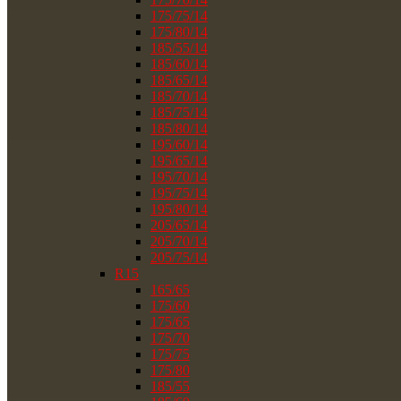
175/75/14
175/80/14
185/55/14
185/60/14
185/65/14
185/70/14
185/75/14
185/80/14
195/60/14
195/65/14
195/70/14
195/75/14
195/80/14
205/65/14
205/70/14
205/75/14
R15
165/65
175/60
175/65
175/70
175/75
175/80
185/55