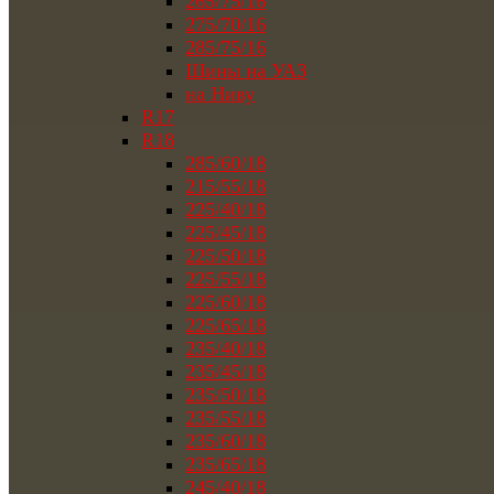
265/75/16
275/70/16
285/75/16
Шины на УАЗ
на Ниву
R17
R18
285/60/18
215/55/18
225/40/18
225/45/18
225/50/18
225/55/18
225/60/18
225/65/18
235/40/18
235/45/18
235/50/18
235/55/18
235/60/18
235/65/18
245/40/18