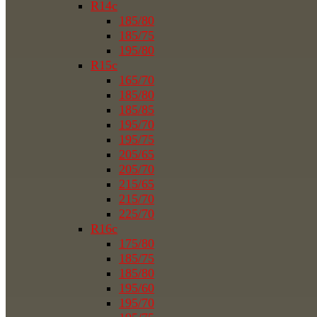
R14c
185/80
185/75
195/80
R15c
165/70
185/80
185/85
195/70
195/75
205/65
205/70
215/65
215/70
225/70
R16c
175/80
185/75
185/80
195/60
195/70