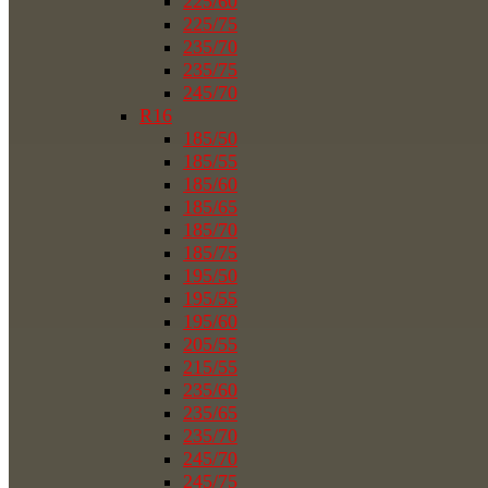
225/60
225/75
235/70
235/75
245/70
R16
185/50
185/55
185/60
185/65
185/70
185/75
195/50
195/55
195/60
205/55
215/55
235/60
235/65
235/70
245/70
245/75