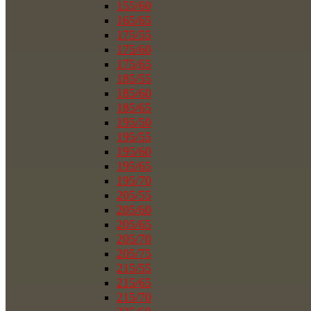
155/60
165/65
175/55
175/60
175/65
185/55
185/60
185/65
195/50
195/55
195/60
195/65
195/70
205/55
205/60
205/65
205/70
205/75
215/55
215/65
215/70