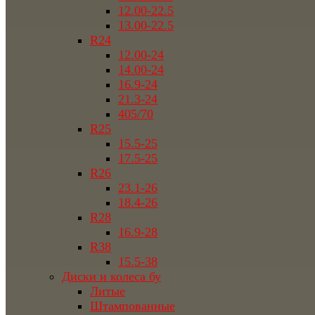
12.00-22.5
13.00-22.5
R24
12.00-24
14.00-24
16.9-24
21.3-24
405/70
R25
15.5-25
17.5-25
R26
23.1-26
18.4-26
R28
16.9-28
R38
15.5-38
Диски и колеса бу
Литые
Штампованные