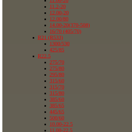
11.00-20
11.2-20
12.00-20
12.00/80
14.00-20(370-508)
16/70 (405/70)
R21 (R533)
1300/530
425/85
R22.5
275/70
275/80
295/80
315/60
315/70
315/80
385/60
385/65
445/65
500/60
10.00-22.5
11.00-22.5