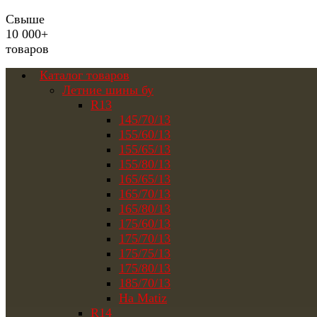
Свыше
10 000+
товаров
Каталог товаров
Летние шины бу
R13
145/70/13
155/60/13
155/65/13
155/80/13
165/65/13
165/70/13
165/80/13
175/60/13
175/70/13
175/75/13
175/80/13
185/70/13
На Matiz
R14