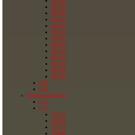
285/30
285/35
285/45
285/50
295/30
295/35
295/40
295/45
305/30
305/40
305/45
315/35
325/35
R21
R22
Зимние шины бу
R12
R13
135/70
135/80
145/70
145/80