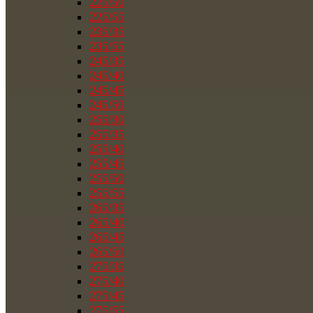
225/50
225/55
235/35
235/55
245/35
245/40
245/45
245/50
255/30
255/35
255/40
255/45
255/50
255/55
265/35
265/40
265/45
265/50
275/35
275/40
275/45
275/55