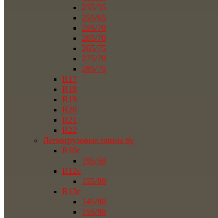
255/55
255/65
255/70
265/70
265/75
275/70
285/75
R17
R18
R19
R20
R21
R22
Легкогрузовые шины бу
R10c
195/50
R12c
155/80
R13c
145/80
155/80