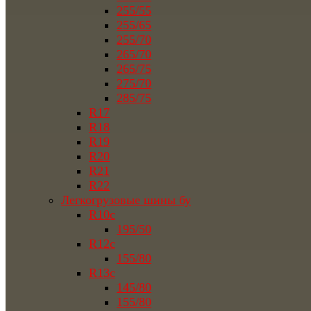
255/55
255/65
255/70
265/70
265/75
275/70
285/75
R17
R18
R19
R20
R21
R22
Легкогрузовые шины бу
R10c
195/50
R12c
155/80
R13c
145/80
155/80