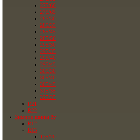
275/60
275/65
285/30
285/35
285/45
285/50
295/30
295/35
295/40
295/45
305/30
305/40
305/45
315/35
325/35
R21
R22
Зимние шины бу
R12
R13
135/70