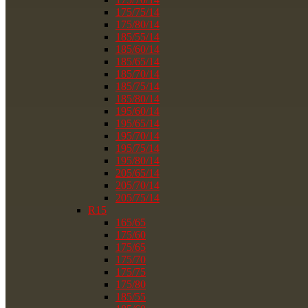
175/75/14
175/80/14
185/55/14
185/60/14
185/65/14
185/70/14
185/75/14
185/80/14
195/60/14
195/65/14
195/70/14
195/75/14
195/80/14
205/65/14
205/70/14
205/75/14
R15
165/65
175/60
175/65
175/70
175/75
175/80
185/55