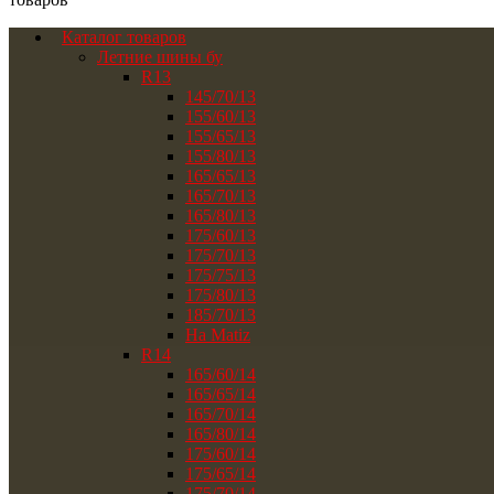
Каталог товаров
Летние шины бу
R13
145/70/13
155/60/13
155/65/13
155/80/13
165/65/13
165/70/13
165/80/13
175/60/13
175/70/13
175/75/13
175/80/13
185/70/13
На Matiz
R14
165/60/14
165/65/14
165/70/14
165/80/14
175/60/14
175/65/14
175/70/14