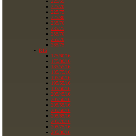
225/65
225/70
225/75
225/80
235/70
235/75
255/70
265/70
265/75
R16
175/60/16
175/80/16
185/55/16
185/75/16
195/50/16
195/55/16
195/60/16
205/45/16
205/50/16
205/55/16
205/60/16
205/65/16
205/70/16
205/75/16
205/80/16