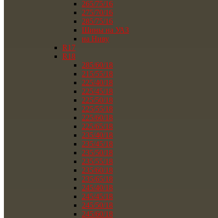
265/75/16
275/70/16
285/75/16
Шины на УАЗ
на Ниву
R17
R18
285/60/18
215/55/18
225/40/18
225/45/18
225/50/18
225/55/18
225/60/18
225/65/18
235/40/18
235/45/18
235/50/18
235/55/18
235/60/18
235/65/18
245/40/18
245/45/18
245/50/18
245/60/18