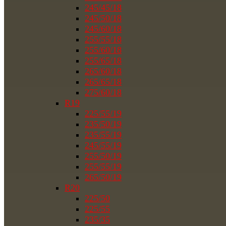
245/45/18
245/50/18
245/60/18
255/55/18
255/60/18
255/65/18
265/60/18
265/65/18
275/60/18
R19
225/55/19
235/50/19
235/55/19
245/55/19
255/50/19
255/55/19
265/50/19
R20
225/50
225/55
235/35