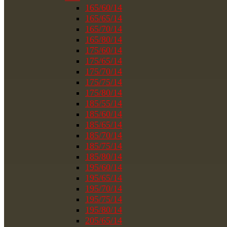
165/60/14
165/65/14
165/70/14
165/80/14
175/60/14
175/65/14
175/70/14
175/75/14
175/80/14
185/55/14
185/60/14
185/65/14
185/70/14
185/75/14
185/80/14
195/60/14
195/65/14
195/70/14
195/75/14
195/80/14
205/65/14