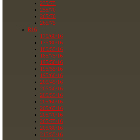
235/75
255/70
265/70
265/75
R16
175/60/16
175/80/16
185/55/16
185/75/16
195/50/16
195/55/16
195/60/16
205/45/16
205/50/16
205/55/16
205/60/16
205/65/16
205/70/16
205/75/16
205/80/16
215/55/16