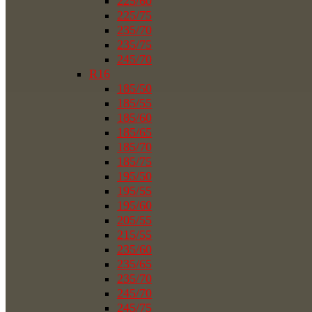
225/60
225/75
235/70
235/75
245/70
R16
185/50
185/55
185/60
185/65
185/70
185/75
195/50
195/55
195/60
205/55
215/55
235/60
235/65
235/70
245/70
245/75