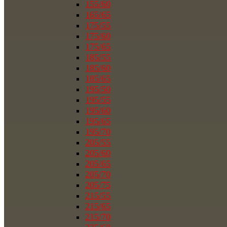
155/60
165/65
175/55
175/60
175/65
185/55
185/60
185/65
195/50
195/55
195/60
195/65
195/70
205/55
205/60
205/65
205/70
205/75
215/55
215/65
215/70