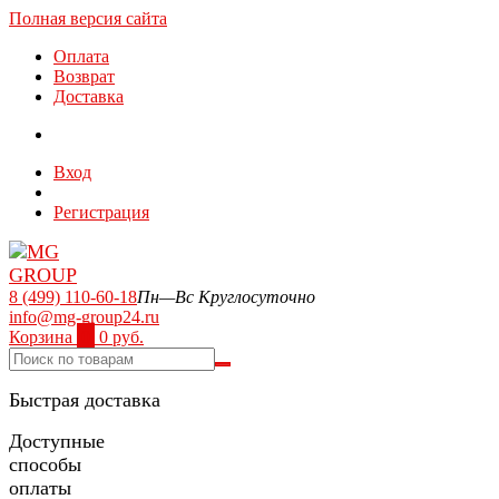
Полная версия сайта
Оплата
Возврат
Доставка
Вход
Регистрация
8 (499) 110-60-18
Пн—Вс Круглосуточно
info@mg-group24.ru
Корзина
0
0 руб.
Быстрая доставка
Доступные
способы
оплаты