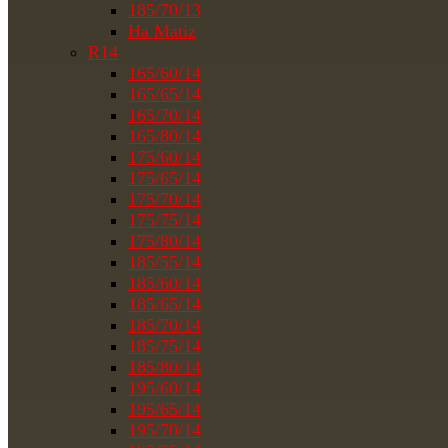
185/70/13
На Matiz
R14
165/60/14
165/65/14
165/70/14
165/80/14
175/60/14
175/65/14
175/70/14
175/75/14
175/80/14
185/55/14
185/60/14
185/65/14
185/70/14
185/75/14
185/80/14
195/60/14
195/65/14
195/70/14