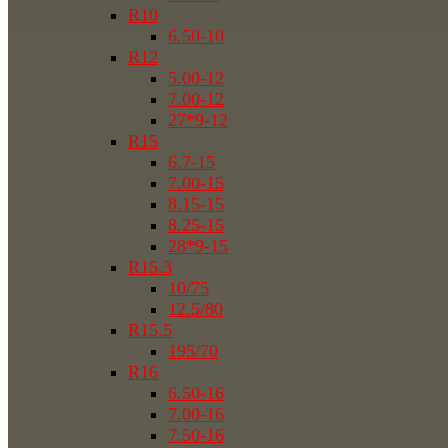
R10
6.50-10
R12
5.00-12
7.00-12
27*9-12
R15
6.7-15
7.00-15
8.15-15
8.25-15
28*9-15
R15.3
10/75
12.5/80
R15.5
195/70
R16
6.50-16
7.00-16
7.50-16