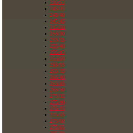
235/55
245/35
245/40
245/45
245/50
255/30
255/35
255/40
255/45
255/50
255/55
265/35
265/40
265/45
265/50
275/35
275/40
275/45
275/55
275/60
275/65