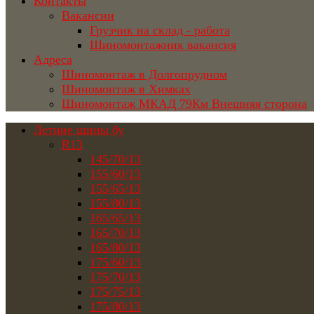
Контакты
Вакансии
Грузчик на склад - работа
Шиномонтажник вакансия
Адреса
Шиномонтаж в Долгопрудном
Шиномонтаж в Химках
Шиномонтаж МКАД 79Км Внешняя сторона
Летние шины бу
R13
145/70/13
155/60/13
155/65/13
155/80/13
165/65/13
165/70/13
165/80/13
175/60/13
175/70/13
175/75/13
175/80/13