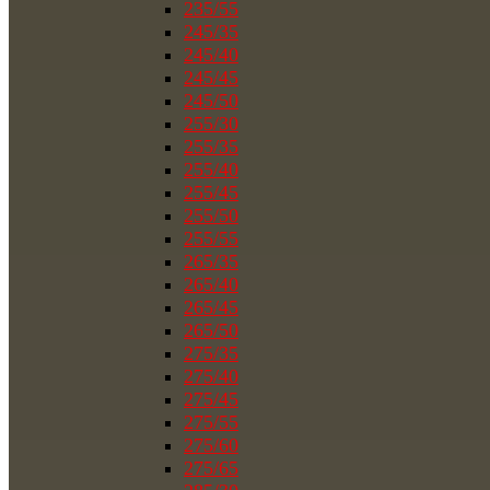
235/55
245/35
245/40
245/45
245/50
255/30
255/35
255/40
255/45
255/50
255/55
265/35
265/40
265/45
265/50
275/35
275/40
275/45
275/55
275/60
275/65