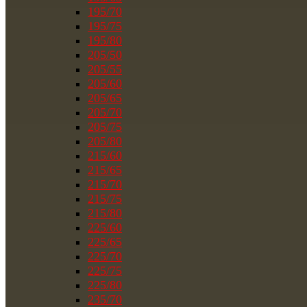
195/70
195/75
195/80
205/50
205/55
205/60
205/65
205/70
205/75
205/80
215/60
215/65
215/70
215/75
215/80
225/60
225/65
225/70
225/75
225/80
235/70