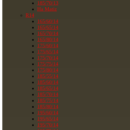
185/70/13
На Matiz
R14
165/60/14
165/65/14
165/70/14
165/80/14
175/60/14
175/65/14
175/70/14
175/75/14
175/80/14
185/55/14
185/60/14
185/65/14
185/70/14
185/75/14
185/80/14
195/60/14
195/65/14
195/70/14