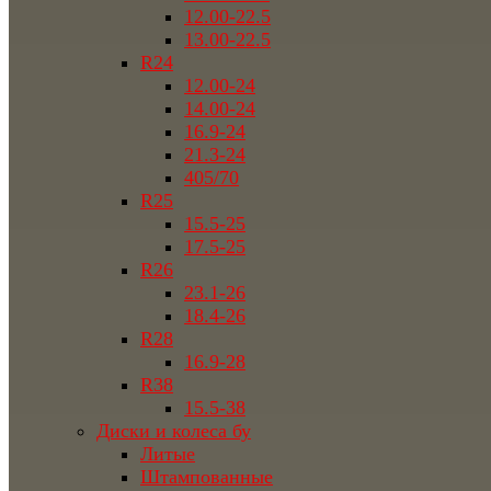
12.00-22.5
13.00-22.5
R24
12.00-24
14.00-24
16.9-24
21.3-24
405/70
R25
15.5-25
17.5-25
R26
23.1-26
18.4-26
R28
16.9-28
R38
15.5-38
Диски и колеса бу
Литые
Штампованные