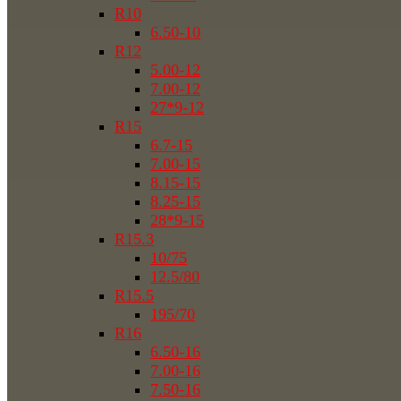
R10
6.50-10
R12
5.00-12
7.00-12
27*9-12
R15
6.7-15
7.00-15
8.15-15
8.25-15
28*9-15
R15.3
10/75
12.5/80
R15.5
195/70
R16
6.50-16
7.00-16
7.50-16