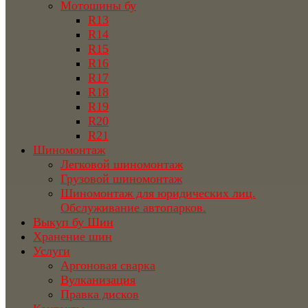
Мотошины бу
R13
R14
R15
R16
R17
R18
R19
R20
R21
Шиномонтаж
Легковой шиномонтаж
Грузовой шиномонтаж
Шиномонтаж для юридических лиц.
Обслуживание автопарков.
Выкуп бу Шин
Хранение шин
Услуги
Аргоновая сварка
Вулканизация
Правка дисков