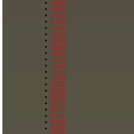
155/60
165/65
175/55
175/60
175/65
185/55
185/60
185/65
195/50
195/55
195/60
195/65
195/70
205/55
205/60
205/65
205/70
205/75
215/55
215/65
215/70