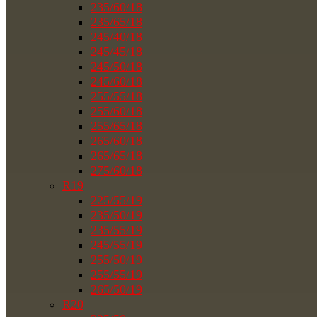
235/60/18
235/65/18
245/40/18
245/45/18
245/50/18
245/60/18
255/55/18
255/60/18
255/65/18
265/60/18
265/65/18
275/60/18
R19
225/55/19
235/50/19
235/55/19
245/55/19
255/50/19
255/55/19
265/50/19
R20