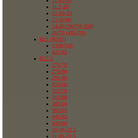
11.00-20
11.2-20
12.00-20
12.00/80
14.00-20(370-508)
16/70 (405/70)
R21 (R533)
1300/530
425/85
R22.5
275/70
275/80
295/80
315/60
315/70
315/80
385/60
385/65
445/65
500/60
10.00-22.5
11.00-22.5