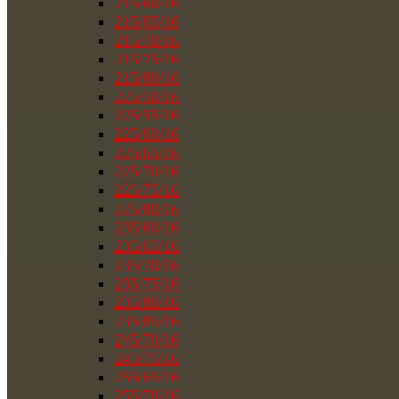
215/60/16
215/65/16
215/70/16
215/75/16
215/80/16
225/50/16
225/55/16
225/60/16
225/65/16
225/70/16
225/75/16
225/80/16
235/60/16
235/65/16
235/70/16
235/75/16
235/80/16
235/85/16
245/70/16
245/75/16
255/65/16
255/70/16