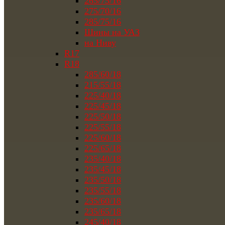
265/75/16
275/70/16
285/75/16
Шины на УАЗ
на Ниву
R17
R18
285/60/18
215/55/18
225/40/18
225/45/18
225/50/18
225/55/18
225/60/18
225/65/18
235/40/18
235/45/18
235/50/18
235/55/18
235/60/18
235/65/18
245/40/18