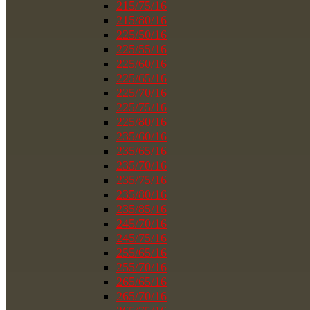
215/75/16
215/80/16
225/50/16
225/55/16
225/60/16
225/65/16
225/70/16
225/75/16
225/80/16
235/60/16
235/65/16
235/70/16
235/75/16
235/80/16
235/85/16
245/70/16
245/75/16
255/65/16
255/70/16
265/65/16
265/70/16