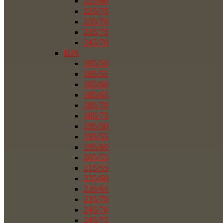
225/60
225/75
235/70
235/75
245/70
R16
185/50
185/55
185/60
185/65
185/70
185/75
195/50
195/55
195/60
205/55
215/55
235/60
235/65
235/70
245/70
245/75