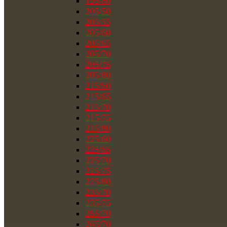
195/80
205/50
205/55
205/60
205/65
205/70
205/75
205/80
215/60
215/65
215/70
215/75
215/80
225/60
225/65
225/70
225/75
225/80
235/70
235/75
255/70
265/70