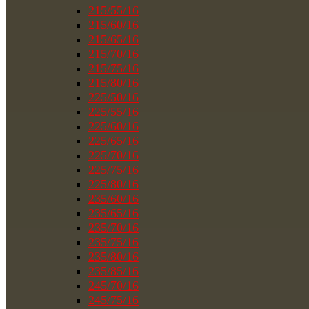
215/55/16
215/60/16
215/65/16
215/70/16
215/75/16
215/80/16
225/50/16
225/55/16
225/60/16
225/65/16
225/70/16
225/75/16
225/80/16
235/60/16
235/65/16
235/70/16
235/75/16
235/80/16
235/85/16
245/70/16
245/75/16