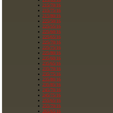
215/70/16
215/75/16
215/80/16
225/50/16
225/55/16
225/60/16
225/65/16
225/70/16
225/75/16
225/80/16
235/60/16
235/65/16
235/70/16
235/75/16
235/80/16
235/85/16
245/70/16
245/75/16
255/65/16
255/70/16
265/65/16