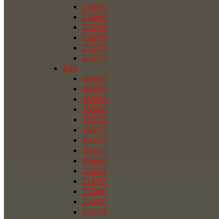
215/70
225/60
225/75
235/70
235/75
245/70
R16
185/50
185/55
185/60
185/65
185/70
185/75
195/50
195/55
195/60
205/55
215/55
235/60
235/65
235/70