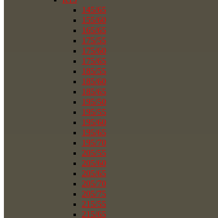
145/65
155/60
165/65
175/55
175/60
175/65
185/55
185/60
185/65
195/50
195/55
195/60
195/65
195/70
205/55
205/60
205/65
205/70
205/75
215/55
215/65