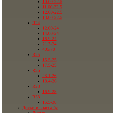
10.00-22.5
11.00-22.5
12.00-22.5
13.00-22.5
R24
12.00-24
14.00-24
16.9-24
21.3-24
405/70
R25
15.5-25
17.5-25
R26
23.1-26
18.4-26
R28
16.9-28
R38
15.5-38
Диски и колеса бу
Литые