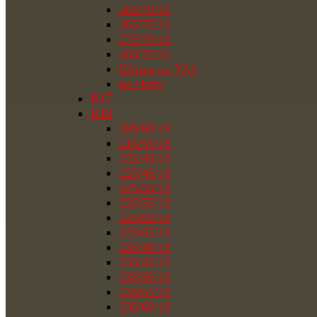
265/70/16
265/75/16
275/70/16
285/75/16
Шины на УАЗ
на Ниву
R17
R18
285/60/18
215/55/18
225/40/18
225/45/18
225/50/18
225/55/18
225/60/18
225/65/18
235/40/18
235/45/18
235/50/18
235/55/18
235/60/18