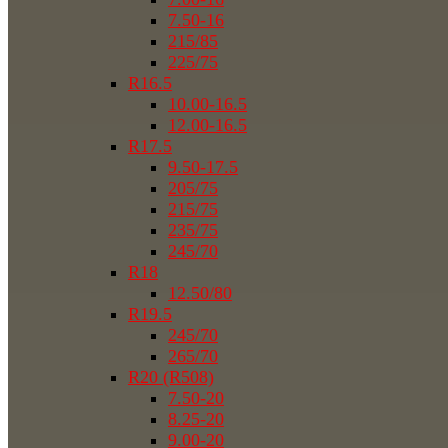
7.50-16
215/85
225/75
R16.5
10.00-16.5
12.00-16.5
R17.5
9.50-17.5
205/75
215/75
235/75
245/70
R18
12.50/80
R19.5
245/70
265/70
R20 (R508)
7.50-20
8.25-20
9.00-20