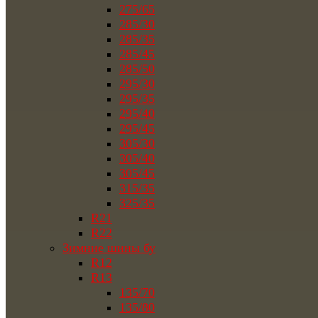
275/65
285/30
285/35
285/45
285/50
295/30
295/35
295/40
295/45
305/30
305/40
305/45
315/35
325/35
R21
R22
Зимние шины бу
R12
R13
135/70
135/80