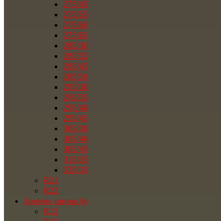
275/45
275/55
275/60
275/65
285/30
285/35
285/45
285/50
295/30
295/35
295/40
295/45
305/30
305/40
305/45
315/35
325/35
R21
R22
Зимние шины бу
R12