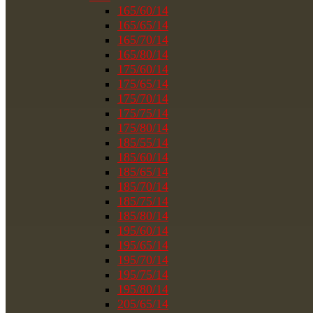
165/60/14
165/65/14
165/70/14
165/80/14
175/60/14
175/65/14
175/70/14
175/75/14
175/80/14
185/55/14
185/60/14
185/65/14
185/70/14
185/75/14
185/80/14
195/60/14
195/65/14
195/70/14
195/75/14
195/80/14
205/65/14