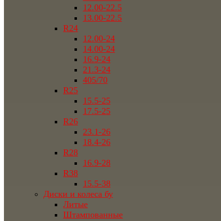
12.00-22.5
13.00-22.5
R24
12.00-24
14.00-24
16.9-24
21.3-24
405/70
R25
15.5-25
17.5-25
R26
23.1-26
18.4-26
R28
16.9-28
R38
15.5-38
Диски и колеса бу
Литые
Штампованные