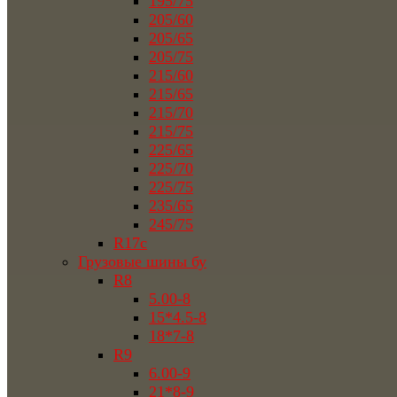
195/75
205/60
205/65
205/75
215/60
215/65
215/70
215/75
225/65
225/70
225/75
235/65
245/75
R17c
Грузовые шины бу
R8
5.00-8
15*4.5-8
18*7-8
R9
6.00-9
21*8-9