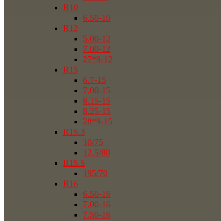
R10
6.50-10
R12
5.00-12
7.00-12
27*9-12
R15
6.7-15
7.00-15
8.15-15
8.25-15
28*9-15
R15.3
10/75
12.5/80
R15.5
195/70
R16
6.50-16
7.00-16
7.50-16