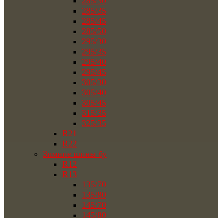
285/30
285/35
285/45
285/50
295/30
295/35
295/40
295/45
305/30
305/40
305/45
315/35
325/35
R21
R22
Зимние шины бу
R12
R13
135/70
135/80
145/70
145/80