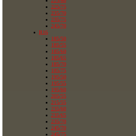
225/60
225/75
235/70
235/75
245/70
R16
185/50
185/55
185/60
185/65
185/70
185/75
195/50
195/55
195/60
205/55
215/55
235/60
235/65
235/70
245/70
245/75