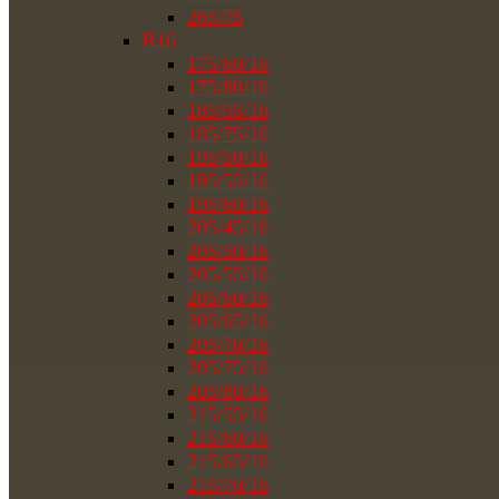
265/75
R16
175/60/16
175/80/16
185/55/16
185/75/16
195/50/16
195/55/16
195/60/16
205/45/16
205/50/16
205/55/16
205/60/16
205/65/16
205/70/16
205/75/16
205/80/16
215/55/16
215/60/16
215/65/16
215/70/16