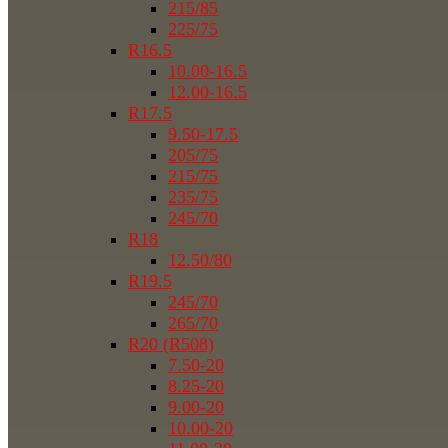
215/85
225/75
R16.5
10.00-16.5
12.00-16.5
R17.5
9.50-17.5
205/75
215/75
235/75
245/70
R18
12.50/80
R19.5
245/70
265/70
R20 (R508)
7.50-20
8.25-20
9.00-20
10.00-20