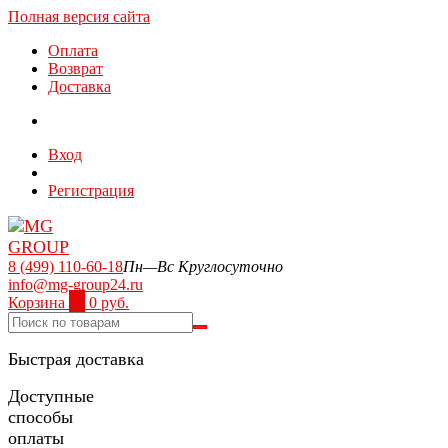
Полная версия сайта
Оплата
Возврат
Доставка
Вход
Регистрация
8 (499) 110-60-18
Пн—Вс Круглосуточно
info@mg-group24.ru
Корзина
0
0 руб.
Быстрая доставка
Доступные
способы
оплаты