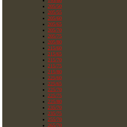
195/80
205/50
205/55
205/60
205/65
205/70
205/75
205/80
215/60
215/65
215/70
215/75
215/80
225/60
225/65
225/70
225/75
225/80
235/70
235/75
255/70
265/70