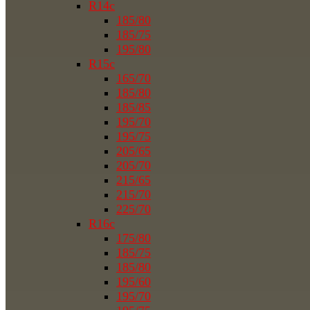
R14c
185/80
185/75
195/80
R15c
165/70
185/80
185/85
195/70
195/75
205/65
205/70
215/65
215/70
225/70
R16c
175/80
185/75
185/80
195/60
195/70