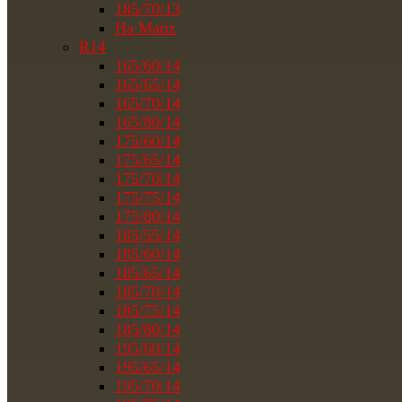
185/70/13
На Matiz
R14
165/60/14
165/65/14
165/70/14
165/80/14
175/60/14
175/65/14
175/70/14
175/75/14
175/80/14
185/55/14
185/60/14
185/65/14
185/70/14
185/75/14
185/80/14
195/60/14
195/65/14
195/70/14