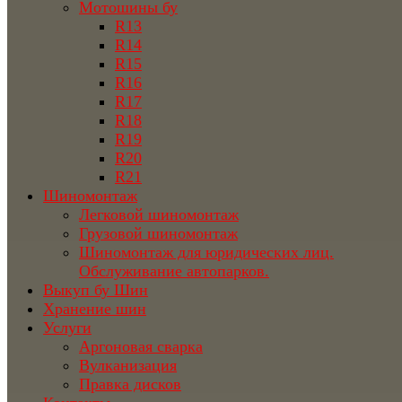
Мотошины бу
R13
R14
R15
R16
R17
R18
R19
R20
R21
Шиномонтаж
Легковой шиномонтаж
Грузовой шиномонтаж
Шиномонтаж для юридических лиц.
Обслуживание автопарков.
Выкуп бу Шин
Хранение шин
Услуги
Аргоновая сварка
Вулканизация
Правка дисков