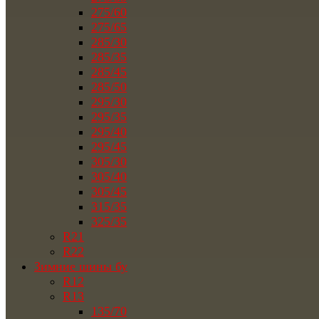
275/60
275/65
285/30
285/35
285/45
285/50
295/30
295/35
295/40
295/45
305/30
305/40
305/45
315/35
325/35
R21
R22
Зимние шины бу
R12
R13
135/70