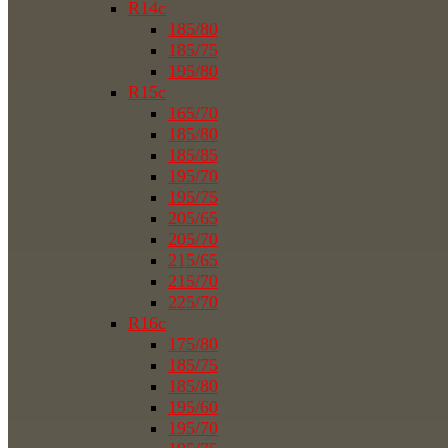
R14c
185/80
185/75
195/80
R15c
165/70
185/80
185/85
195/70
195/75
205/65
205/70
215/65
215/70
225/70
R16c
175/80
185/75
185/80
195/60
195/70