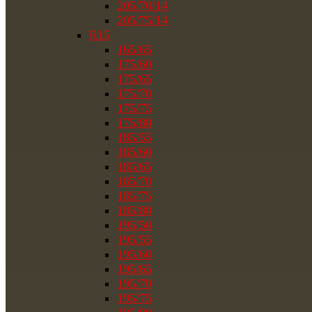
205/70/14
205/75/14
R15
165/65
175/60
175/65
175/70
175/75
175/80
185/55
185/60
185/65
185/70
185/75
185/80
195/50
195/55
195/60
195/65
195/70
195/75