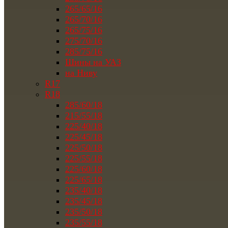
265/65/16
265/70/16
265/75/16
275/70/16
285/75/16
Шины на УАЗ
на Ниву
R17
R18
285/60/18
215/55/18
225/40/18
225/45/18
225/50/18
225/55/18
225/60/18
225/65/18
235/40/18
235/45/18
235/50/18
235/55/18