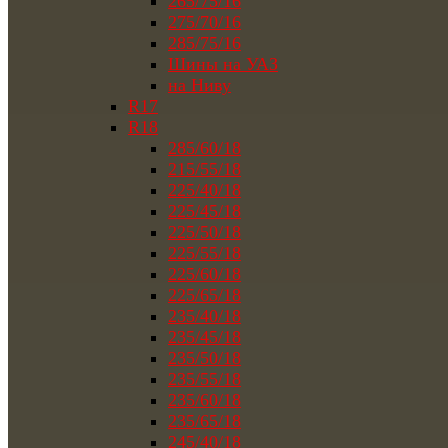
265/75/16
275/70/16
285/75/16
Шины на УАЗ
на Ниву
R17
R18
285/60/18
215/55/18
225/40/18
225/45/18
225/50/18
225/55/18
225/60/18
225/65/18
235/40/18
235/45/18
235/50/18
235/55/18
235/60/18
235/65/18
245/40/18