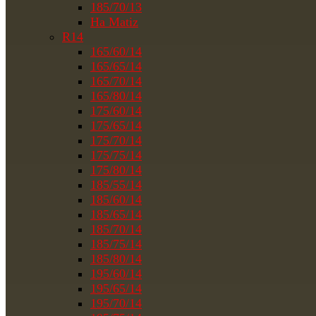
185/70/13
На Matiz
R14
165/60/14
165/65/14
165/70/14
165/80/14
175/60/14
175/65/14
175/70/14
175/75/14
175/80/14
185/55/14
185/60/14
185/65/14
185/70/14
185/75/14
185/80/14
195/60/14
195/65/14
195/70/14