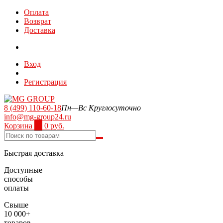
Оплата
Возврат
Доставка
Вход
Регистрация
8 (499) 110-60-18
Пн—Вс Круглосуточно
info@mg-group24.ru
Корзина
0
0 руб.
Быстрая доставка
Доступные
способы
оплаты
Свыше
10 000+
товаров