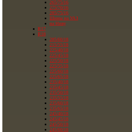
265/75/16
275/70/16
285/75/16
Шины на УАЗ
на Ниву
R17
R18
285/60/18
215/55/18
225/40/18
225/45/18
225/50/18
225/55/18
225/60/18
225/65/18
235/40/18
235/45/18
235/50/18
235/55/18
235/60/18
235/65/18
245/40/18
245/45/18
245/50/18
245/60/18