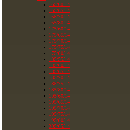
165/60/14
165/65/14
165/70/14
165/80/14
175/60/14
175/65/14
175/70/14
175/75/14
175/80/14
185/55/14
185/60/14
185/65/14
185/70/14
185/75/14
185/80/14
195/60/14
195/65/14
195/70/14
195/75/14
195/80/14
205/65/14