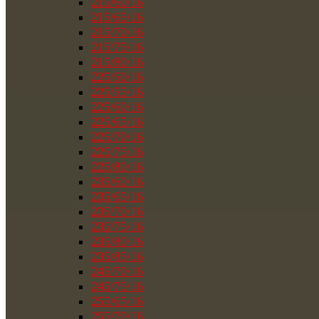
215/60/16
215/65/16
215/70/16
215/75/16
215/80/16
225/50/16
225/55/16
225/60/16
225/65/16
225/70/16
225/75/16
225/80/16
235/60/16
235/65/16
235/70/16
235/75/16
235/80/16
235/85/16
245/70/16
245/75/16
255/65/16
255/70/16