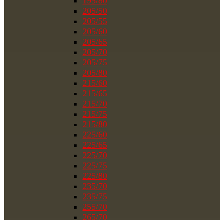
195/80
205/50
205/55
205/60
205/65
205/70
205/75
205/80
215/60
215/65
215/70
215/75
215/80
225/60
225/65
225/70
225/75
225/80
235/70
235/75
255/70
265/70