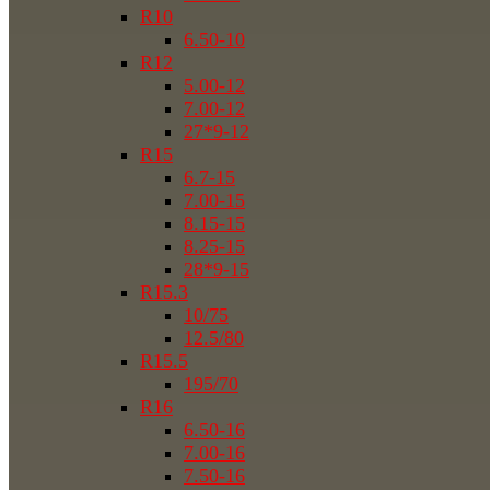
R10
6.50-10
R12
5.00-12
7.00-12
27*9-12
R15
6.7-15
7.00-15
8.15-15
8.25-15
28*9-15
R15.3
10/75
12.5/80
R15.5
195/70
R16
6.50-16
7.00-16
7.50-16