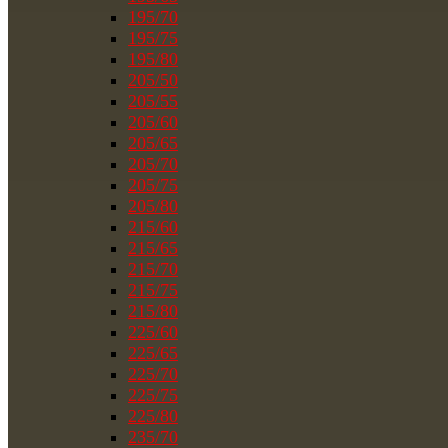
195/70
195/75
195/80
205/50
205/55
205/60
205/65
205/70
205/75
205/80
215/60
215/65
215/70
215/75
215/80
225/60
225/65
225/70
225/75
225/80
235/70