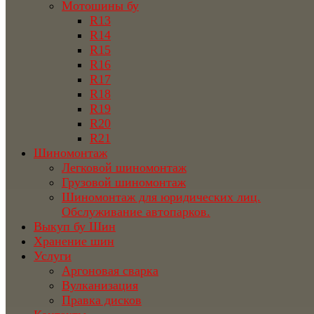
Мотошины бу
R13
R14
R15
R16
R17
R18
R19
R20
R21
Шиномонтаж
Легковой шиномонтаж
Грузовой шиномонтаж
Шиномонтаж для юридических лиц.
Обслуживание автопарков.
Выкуп бу Шин
Хранение шин
Услуги
Аргоновая сварка
Вулканизация
Правка дисков