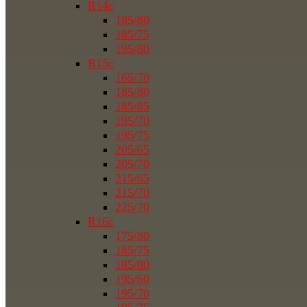
R14c
185/80
185/75
195/80
R15c
165/70
185/80
185/85
195/70
195/75
205/65
205/70
215/65
215/70
225/70
R16c
175/80
185/75
185/80
195/60
195/70