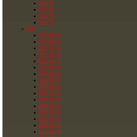
235/75
255/70
265/70
265/75
R16
175/60/16
175/80/16
185/55/16
185/75/16
195/50/16
195/55/16
195/60/16
205/45/16
205/50/16
205/55/16
205/60/16
205/65/16
205/70/16
205/75/16
205/80/16
215/55/16