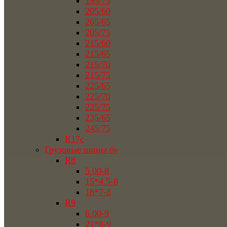
195/75
205/60
205/65
205/75
215/60
215/65
215/70
215/75
225/65
225/70
225/75
235/65
245/75
R17c
Грузовые шины бу
R8
5.00-8
15*4.5-8
18*7-8
R9
6.00-9
21*8-9