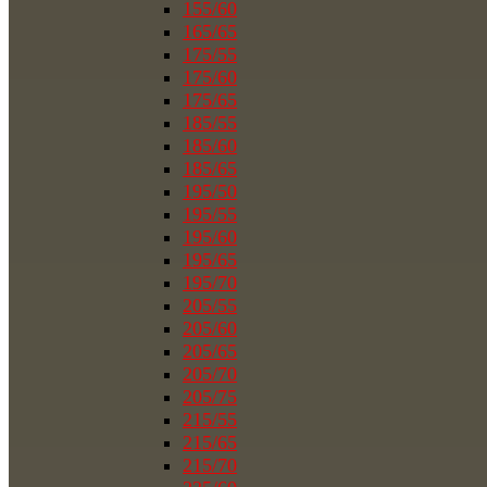
155/60
165/65
175/55
175/60
175/65
185/55
185/60
185/65
195/50
195/55
195/60
195/65
195/70
205/55
205/60
205/65
205/70
205/75
215/55
215/65
215/70