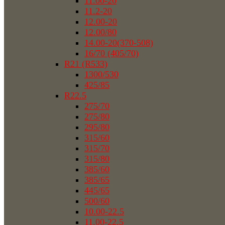
11.00-20
11.2-20
12.00-20
12.00/80
14.00-20(370-508)
16/70 (405/70)
R21 (R533)
1300/530
425/85
R22.5
275/70
275/80
295/80
315/60
315/70
315/80
385/60
385/65
445/65
500/60
10.00-22.5
11.00-22.5