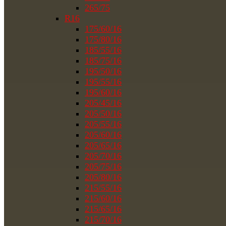
265/75
R16
175/60/16
175/80/16
185/55/16
185/75/16
195/50/16
195/55/16
195/60/16
205/45/16
205/50/16
205/55/16
205/60/16
205/65/16
205/70/16
205/75/16
205/80/16
215/55/16
215/60/16
215/65/16
215/70/16