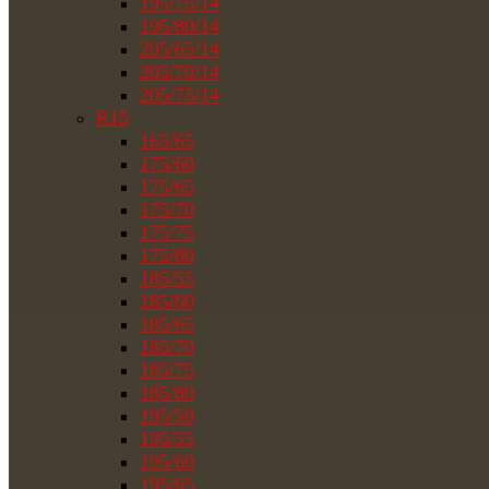
195/75/14
195/80/14
205/65/14
205/70/14
205/75/14
R15
165/65
175/60
175/65
175/70
175/75
175/80
185/55
185/60
185/65
185/70
185/75
185/80
195/50
195/55
195/60
195/65