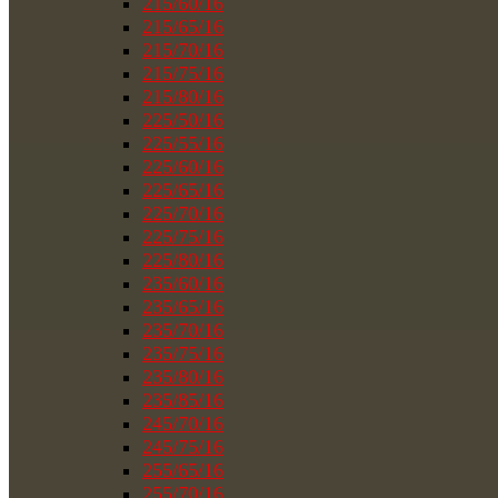
215/60/16
215/65/16
215/70/16
215/75/16
215/80/16
225/50/16
225/55/16
225/60/16
225/65/16
225/70/16
225/75/16
225/80/16
235/60/16
235/65/16
235/70/16
235/75/16
235/80/16
235/85/16
245/70/16
245/75/16
255/65/16
255/70/16