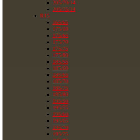
205/70/14
205/75/14
R15
165/65
175/60
175/65
175/70
175/75
175/80
185/55
185/60
185/65
185/70
185/75
185/80
195/50
195/55
195/60
195/65
195/70
195/75