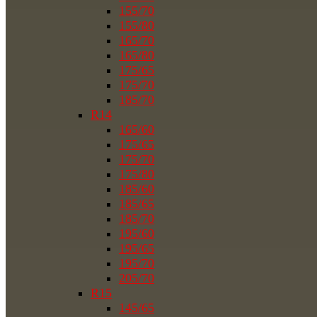
155/70
155/80
165/70
165/80
175/65
175/70
185/70
R14
165/60
175/65
175/70
175/80
185/60
185/65
185/70
195/60
195/65
195/70
205/70
R15
145/65