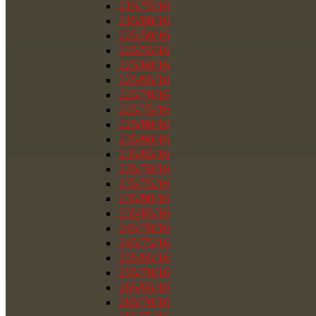
215/75/16
215/80/16
225/50/16
225/55/16
225/60/16
225/65/16
225/70/16
225/75/16
225/80/16
235/60/16
235/65/16
235/70/16
235/75/16
235/80/16
235/85/16
245/70/16
245/75/16
255/65/16
255/70/16
265/65/16
265/70/16