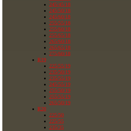
245/45/18
245/50/18
245/60/18
255/55/18
255/60/18
255/65/18
265/60/18
265/65/18
275/60/18
R19
225/55/19
235/50/19
235/55/19
245/55/19
255/50/19
255/55/19
265/50/19
R20
225/50
225/55
235/35