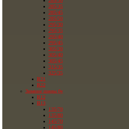
285/30
285/35
285/45
285/50
295/30
295/35
295/40
295/45
305/30
305/40
305/45
315/35
325/35
R21
R22
Зимние шины бу
R12
R13
135/70
135/80
145/70
145/80