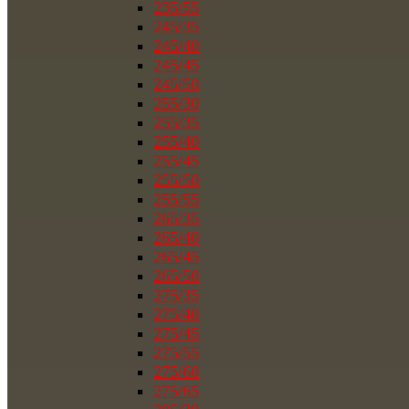
235/55
245/35
245/40
245/45
245/50
255/30
255/35
255/40
255/45
255/50
255/55
265/35
265/40
265/45
265/50
275/35
275/40
275/45
275/55
275/60
275/65