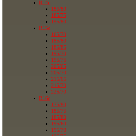
R14c
185/80
185/75
195/80
R15c
165/70
185/80
185/85
195/70
195/75
205/65
205/70
215/65
215/70
225/70
R16c
175/80
185/75
185/80
195/60
195/70