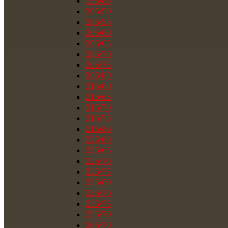
195/80
205/50
205/55
205/60
205/65
205/70
205/75
205/80
215/60
215/65
215/70
215/75
215/80
225/60
225/65
225/70
225/75
225/80
235/70
235/75
255/70
265/70