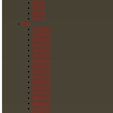
235/75
255/70
265/70
265/75
R16
175/60/16
175/80/16
185/55/16
185/75/16
195/50/16
195/55/16
195/60/16
205/45/16
205/50/16
205/55/16
205/60/16
205/65/16
205/70/16
205/75/16
205/80/16
215/55/16