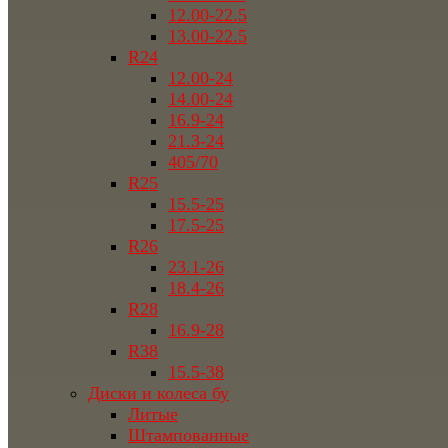
12.00-22.5
13.00-22.5
R24
12.00-24
14.00-24
16.9-24
21.3-24
405/70
R25
15.5-25
17.5-25
R26
23.1-26
18.4-26
R28
16.9-28
R38
15.5-38
Диски и колеса бу
Литые
Штампованные