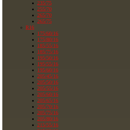
235/75
255/70
265/70
265/75
R16
175/60/16
175/80/16
185/55/16
185/75/16
195/50/16
195/55/16
195/60/16
205/45/16
205/50/16
205/55/16
205/60/16
205/65/16
205/70/16
205/75/16
205/80/16
215/55/16