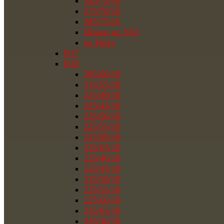
265/75/16
275/70/16
285/75/16
Шины на УАЗ
на Ниву
R17
R18
285/60/18
215/55/18
225/40/18
225/45/18
225/50/18
225/55/18
225/60/18
225/65/18
235/40/18
235/45/18
235/50/18
235/55/18
235/60/18
235/65/18
245/40/18