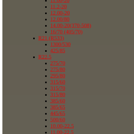
11.00-20
11.2-20
12.00-20
12.00/80
14.00-20(370-508)
16/70 (405/70)
R21 (R533)
1300/530
425/85
R22.5
275/70
275/80
295/80
315/60
315/70
315/80
385/60
385/65
445/65
500/60
10.00-22.5
11.00-22.5