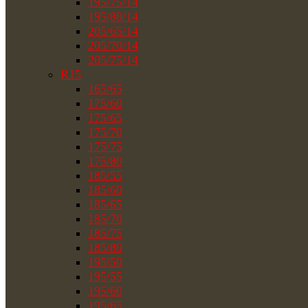
195/75/14
195/80/14
205/65/14
205/70/14
205/75/14
R15
165/65
175/60
175/65
175/70
175/75
175/80
185/55
185/60
185/65
185/70
185/75
185/80
195/50
195/55
195/60
195/65