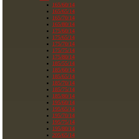
165/60/14
165/65/14
165/70/14
165/80/14
175/60/14
175/65/14
175/70/14
175/75/14
175/80/14
185/55/14
185/60/14
185/65/14
185/70/14
185/75/14
185/80/14
195/60/14
195/65/14
195/70/14
195/75/14
195/80/14
205/65/14