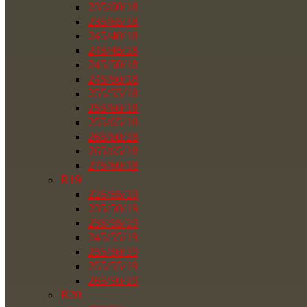
235/60/18
235/65/18
245/40/18
245/45/18
245/50/18
245/60/18
255/55/18
255/60/18
255/65/18
265/60/18
265/65/18
275/60/18
R19
225/55/19
235/50/19
235/55/19
245/55/19
255/50/19
255/55/19
265/50/19
R20