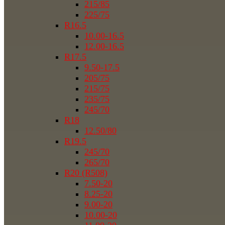
215/85
225/75
R16.5
10.00-16.5
12.00-16.5
R17.5
9.50-17.5
205/75
215/75
235/75
245/70
R18
12.50/80
R19.5
245/70
265/70
R20 (R508)
7.50-20
8.25-20
9.00-20
10.00-20