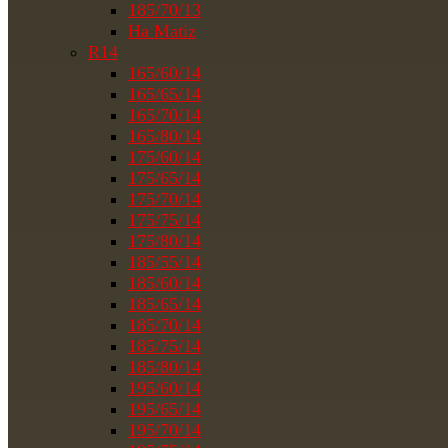
185/70/13
На Matiz
R14
165/60/14
165/65/14
165/70/14
165/80/14
175/60/14
175/65/14
175/70/14
175/75/14
175/80/14
185/55/14
185/60/14
185/65/14
185/70/14
185/75/14
185/80/14
195/60/14
195/65/14
195/70/14