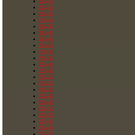
225/50
225/55
235/35
235/55
245/35
245/40
245/45
245/50
255/30
255/35
255/40
255/45
255/50
255/55
265/35
265/40
265/45
265/50
275/35
275/40
275/45
275/55