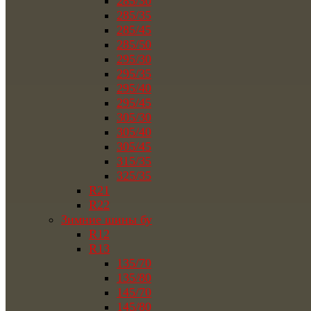
285/30
285/35
285/45
285/50
295/30
295/35
295/40
295/45
305/30
305/40
305/45
315/35
325/35
R21
R22
Зимние шины бу
R12
R13
135/70
135/80
145/70
145/80