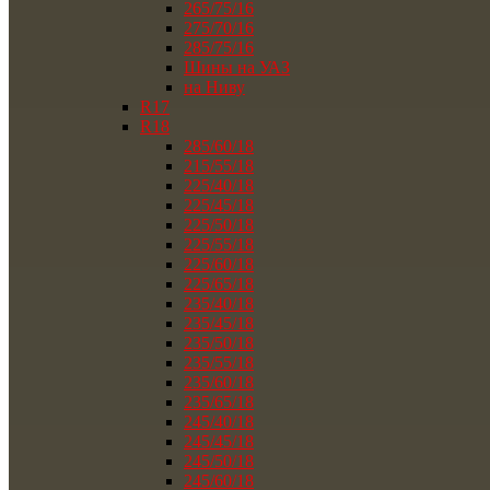
265/75/16
275/70/16
285/75/16
Шины на УАЗ
на Ниву
R17
R18
285/60/18
215/55/18
225/40/18
225/45/18
225/50/18
225/55/18
225/60/18
225/65/18
235/40/18
235/45/18
235/50/18
235/55/18
235/60/18
235/65/18
245/40/18
245/45/18
245/50/18
245/60/18