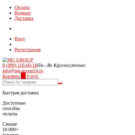
Оплата
Возврат
Доставка
Вход
Регистрация
8 (499) 110-60-18
Пн—Вс Круглосуточно
info@mg-group24.ru
Корзина
0
0 руб.
Быстрая доставка
Доступные
способы
оплаты
Свыше
10 000+
товаров