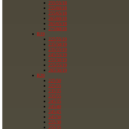
255/55/18
255/60/18
255/65/18
265/60/18
265/65/18
275/60/18
R19
225/55/19
235/50/19
235/55/19
245/55/19
255/50/19
255/55/19
265/50/19
R20
225/50
225/55
235/35
235/55
245/35
245/40
245/45
245/50
255/30
255/35