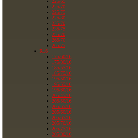
225/65
225/70
225/75
225/80
235/70
235/75
255/70
265/70
265/75
R16
175/60/16
175/80/16
185/55/16
185/75/16
195/50/16
195/55/16
195/60/16
205/45/16
205/50/16
205/55/16
205/60/16
205/65/16
205/70/16
205/75/16
205/80/16