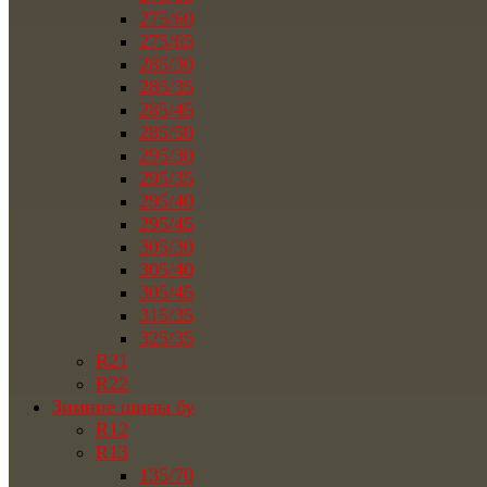
275/60
275/65
285/30
285/35
285/45
285/50
295/30
295/35
295/40
295/45
305/30
305/40
305/45
315/35
325/35
R21
R22
Зимние шины бу
R12
R13
135/70