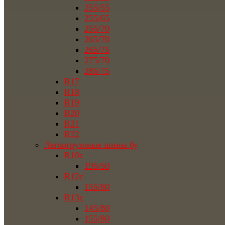
255/55
255/65
255/70
265/70
265/75
275/70
285/75
R17
R18
R19
R20
R21
R22
Легкогрузовые шины бу
R10c
195/50
R12c
155/80
R13c
145/80
155/80