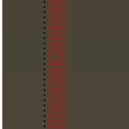
215/55/16
215/60/16
215/65/16
215/70/16
215/75/16
215/80/16
225/50/16
225/55/16
225/60/16
225/65/16
225/70/16
225/75/16
225/80/16
235/60/16
235/65/16
235/70/16
235/75/16
235/80/16
235/85/16
245/70/16
245/75/16
255/65/16
255/70/16
265/65/16
265/70/16