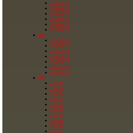
255/55/18
255/60/18
255/65/18
265/60/18
265/65/18
275/60/18
R19
225/55/19
235/50/19
235/55/19
245/55/19
255/50/19
255/55/19
265/50/19
R20
225/50
225/55
235/35
235/55
245/35
245/40
245/45
245/50
255/30
255/35