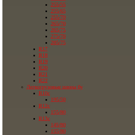
255/55
255/65
255/70
265/70
265/75
275/70
285/75
R17
R18
R19
R20
R21
R22
Легкогрузовые шины бу
R10c
195/50
R12c
155/80
R13c
145/80
155/80