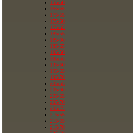
155/60
165/65
175/55
175/60
175/65
185/55
185/60
185/65
195/50
195/55
195/60
195/65
195/70
205/55
205/60
205/65
205/70
205/75
215/55
215/65
215/70