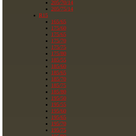
205/70/14
205/75/14
R15
165/65
175/60
175/65
175/70
175/75
175/80
185/55
185/60
185/65
185/70
185/75
185/80
195/50
195/55
195/60
195/65
195/70
195/75