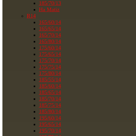
185/70/13
На Matiz
R14
165/60/14
165/65/14
165/70/14
165/80/14
175/60/14
175/65/14
175/70/14
175/75/14
175/80/14
185/55/14
185/60/14
185/65/14
185/70/14
185/75/14
185/80/14
195/60/14
195/65/14
195/70/14