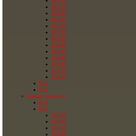
285/30
285/35
285/45
285/50
295/30
295/35
295/40
295/45
305/30
305/40
305/45
315/35
325/35
R21
R22
Зимние шины бу
R12
R13
135/70
135/80
145/70
145/80