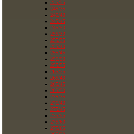
235/55
245/35
245/40
245/45
245/50
255/30
255/35
255/40
255/45
255/50
255/55
265/35
265/40
265/45
265/50
275/35
275/40
275/45
275/55
275/60
275/65