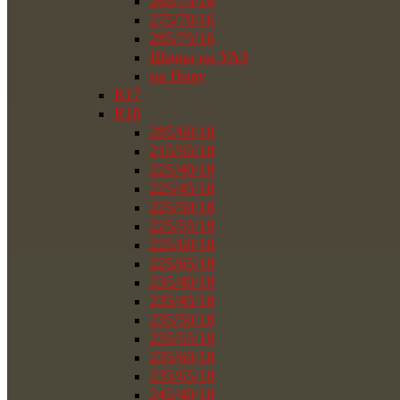
265/75/16
275/70/16
285/75/16
Шины на УАЗ
на Ниву
R17
R18
285/60/18
215/55/18
225/40/18
225/45/18
225/50/18
225/55/18
225/60/18
225/65/18
235/40/18
235/45/18
235/50/18
235/55/18
235/60/18
235/65/18
245/40/18