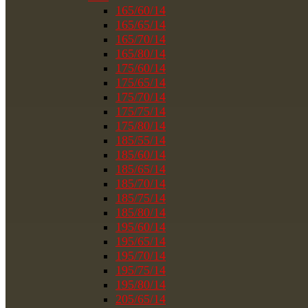
165/60/14
165/65/14
165/70/14
165/80/14
175/60/14
175/65/14
175/70/14
175/75/14
175/80/14
185/55/14
185/60/14
185/65/14
185/70/14
185/75/14
185/80/14
195/60/14
195/65/14
195/70/14
195/75/14
195/80/14
205/65/14