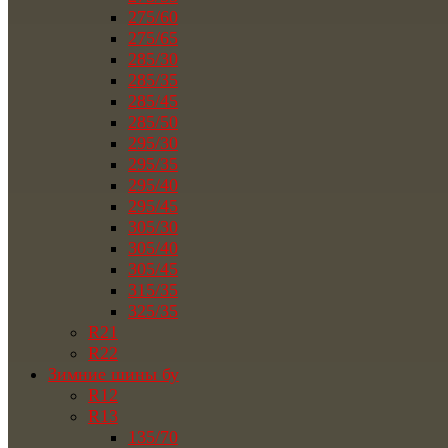
275/60
275/65
285/30
285/35
285/45
285/50
295/30
295/35
295/40
295/45
305/30
305/40
305/45
315/35
325/35
R21
R22
Зимние шины бу
R12
R13
135/70