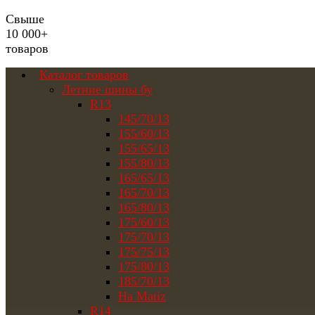
Свыше
10 000+
товаров
Каталог товаров
Летние шины бу
R13
145/70/13
155/60/13
155/65/13
155/80/13
165/65/13
165/70/13
165/80/13
175/60/13
175/70/13
175/75/13
175/80/13
185/70/13
На Matiz
R14