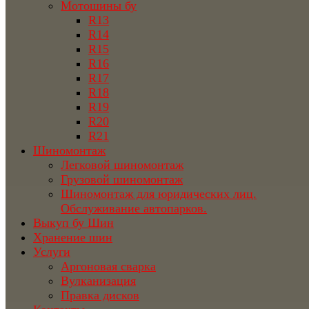
Мотошины бу
R13
R14
R15
R16
R17
R18
R19
R20
R21
Шиномонтаж
Легковой шиномонтаж
Грузовой шиномонтаж
Шиномонтаж для юридических лиц.
Обслуживание автопарков.
Выкуп бу Шин
Хранение шин
Услуги
Аргоновая сварка
Вулканизация
Правка дисков