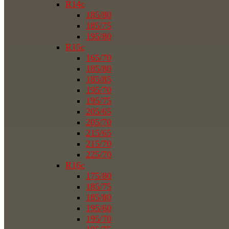
R14c
185/80
185/75
195/80
R15c
165/70
185/80
185/85
195/70
195/75
205/65
205/70
215/65
215/70
225/70
R16c
175/80
185/75
185/80
195/60
195/70