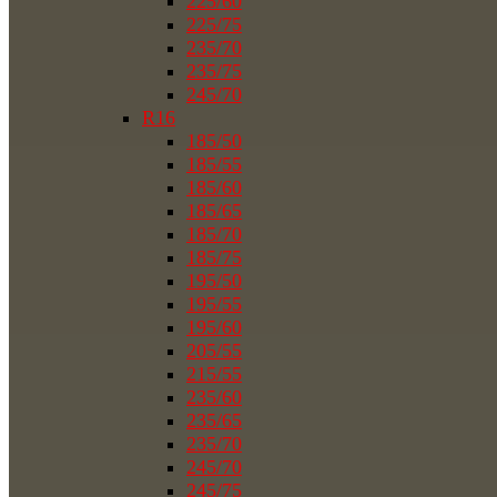
225/60
225/75
235/70
235/75
245/70
R16
185/50
185/55
185/60
185/65
185/70
185/75
195/50
195/55
195/60
205/55
215/55
235/60
235/65
235/70
245/70
245/75