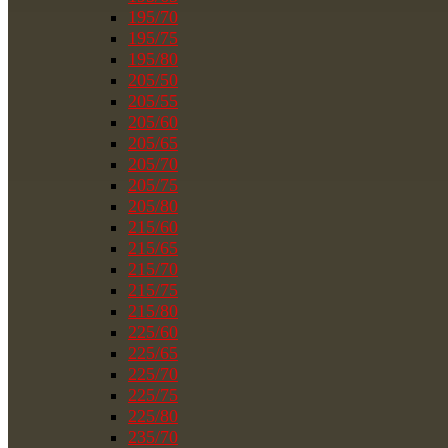
195/70
195/75
195/80
205/50
205/55
205/60
205/65
205/70
205/75
205/80
215/60
215/65
215/70
215/75
215/80
225/60
225/65
225/70
225/75
225/80
235/70