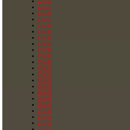
225/50
225/55
235/35
235/55
245/35
245/40
245/45
245/50
255/30
255/35
255/40
255/45
255/50
255/55
265/35
265/40
265/45
265/50
275/35
275/40
275/45
275/55