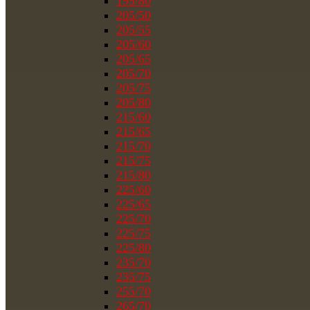
195/80
205/50
205/55
205/60
205/65
205/70
205/75
205/80
215/60
215/65
215/70
215/75
215/80
225/60
225/65
225/70
225/75
225/80
235/70
235/75
255/70
265/70