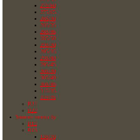
275/60
275/65
285/30
285/35
285/45
285/50
295/30
295/35
295/40
295/45
305/30
305/40
305/45
315/35
325/35
R21
R22
Зимние шины бу
R12
R13
135/70