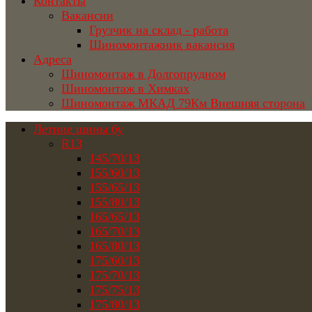
Контакты
Вакансии
Грузчик на склад - работа
Шиномонтажник вакансия
Адреса
Шиномонтаж в Долгопрудном
Шиномонтаж в Химках
Шиномонтаж МКАД 79Км Внешняя сторона
Летние шины бу
R13
145/70/13
155/60/13
155/65/13
155/80/13
165/65/13
165/70/13
165/80/13
175/60/13
175/70/13
175/75/13
175/80/13