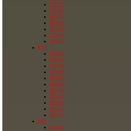
155/70
155/80
165/70
165/80
175/65
175/70
185/70
R14
165/60
175/65
175/70
175/80
185/60
185/65
185/70
195/60
195/65
195/70
205/70
R15
145/65