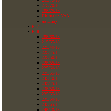
265/75/16
275/70/16
285/75/16
Шины на УАЗ
на Ниву
R17
R18
285/60/18
215/55/18
225/40/18
225/45/18
225/50/18
225/55/18
225/60/18
225/65/18
235/40/18
235/45/18
235/50/18
235/55/18
235/60/18
235/65/18
245/40/18