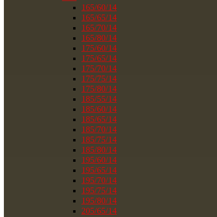
165/60/14
165/65/14
165/70/14
165/80/14
175/60/14
175/65/14
175/70/14
175/75/14
175/80/14
185/55/14
185/60/14
185/65/14
185/70/14
185/75/14
185/80/14
195/60/14
195/65/14
195/70/14
195/75/14
195/80/14
205/65/14