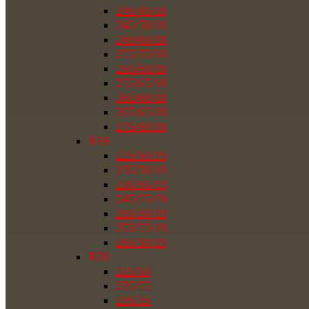
245/45/18
245/50/18
245/60/18
255/55/18
255/60/18
255/65/18
265/60/18
265/65/18
275/60/18
R19
225/55/19
235/50/19
235/55/19
245/55/19
255/50/19
255/55/19
265/50/19
R20
225/50
225/55
235/35