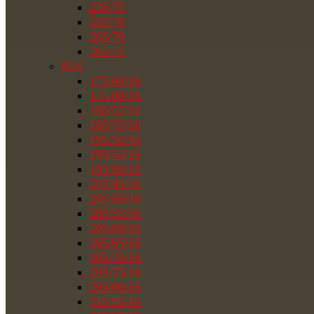
235/75
255/70
265/70
265/75
R16
175/60/16
175/80/16
185/55/16
185/75/16
195/50/16
195/55/16
195/60/16
205/45/16
205/50/16
205/55/16
205/60/16
205/65/16
205/70/16
205/75/16
205/80/16
215/55/16