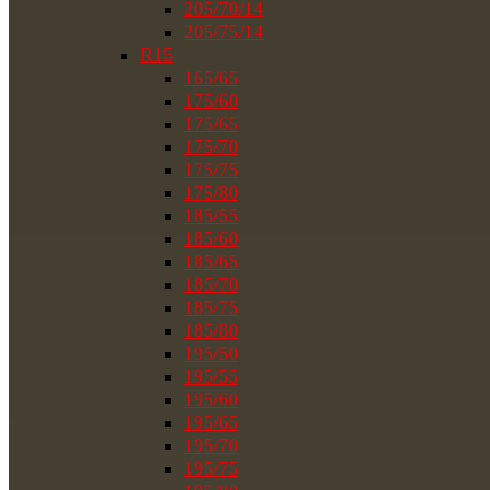
205/70/14
205/75/14
R15
165/65
175/60
175/65
175/70
175/75
175/80
185/55
185/60
185/65
185/70
185/75
185/80
195/50
195/55
195/60
195/65
195/70
195/75