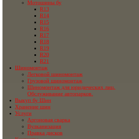
Мотошины бу
R13
R14
R15
R16
R17
R18
R19
R20
R21
Шиномонтаж
Легковой шиномонтаж
Грузовой шиномонтаж
Шиномонтаж для юридических лиц.
Обслуживание автопарков.
Выкуп бу Шин
Хранение шин
Услуги
Аргоновая сварка
Вулканизация
Правка дисков