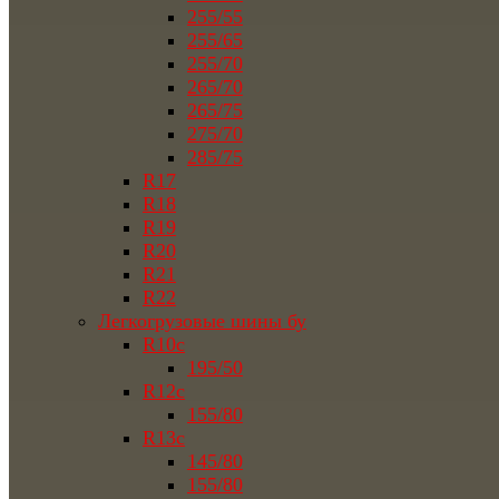
255/55
255/65
255/70
265/70
265/75
275/70
285/75
R17
R18
R19
R20
R21
R22
Легкогрузовые шины бу
R10c
195/50
R12c
155/80
R13c
145/80
155/80