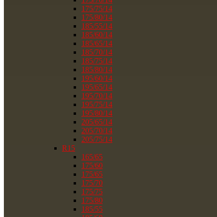
175/75/14
175/80/14
185/55/14
185/60/14
185/65/14
185/70/14
185/75/14
185/80/14
195/60/14
195/65/14
195/70/14
195/75/14
195/80/14
205/65/14
205/70/14
205/75/14
R15
165/65
175/60
175/65
175/70
175/75
175/80
185/55