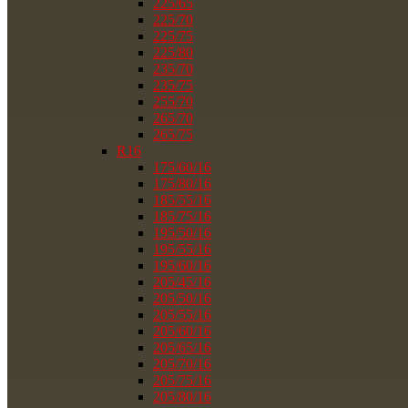
225/65
225/70
225/75
225/80
235/70
235/75
255/70
265/70
265/75
R16
175/60/16
175/80/16
185/55/16
185/75/16
195/50/16
195/55/16
195/60/16
205/45/16
205/50/16
205/55/16
205/60/16
205/65/16
205/70/16
205/75/16
205/80/16