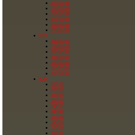
255/55/18
255/60/18
255/65/18
265/60/18
265/65/18
275/60/18
R19
225/55/19
235/50/19
235/55/19
245/55/19
255/50/19
255/55/19
265/50/19
R20
225/50
225/55
235/35
235/55
245/35
245/40
245/45
245/50
255/30
255/35