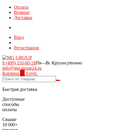
Оплата
Возврат
Доставка
Вход
Регистрация
8 (499) 110-60-18
Пн—Вс Круглосуточно
info@mg-group24.ru
Корзина
0
0 руб.
Быстрая доставка
Доступные
способы
оплаты
Свыше
10 000+
товаров