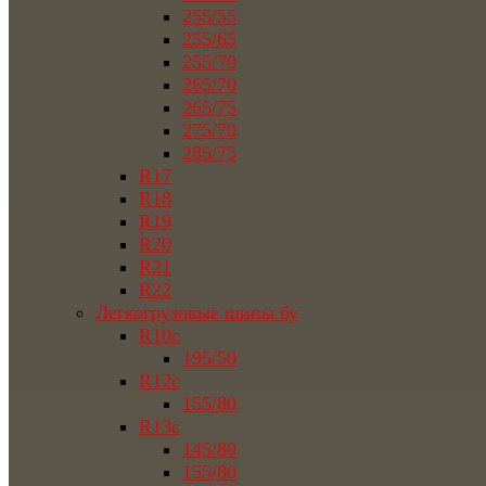
255/55
255/65
255/70
265/70
265/75
275/70
285/75
R17
R18
R19
R20
R21
R22
Легкогрузовые шины бу
R10c
195/50
R12c
155/80
R13c
145/80
155/80