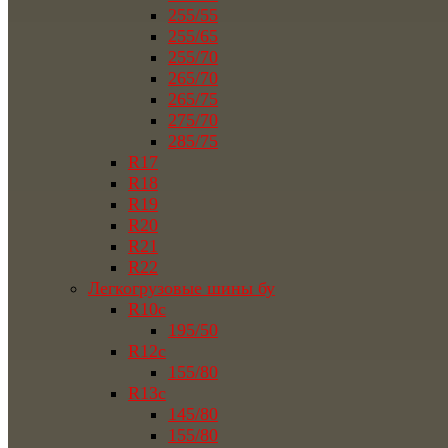
255/55
255/65
255/70
265/70
265/75
275/70
285/75
R17
R18
R19
R20
R21
R22
Легкогрузовые шины бу
R10c
195/50
R12c
155/80
R13c
145/80
155/80