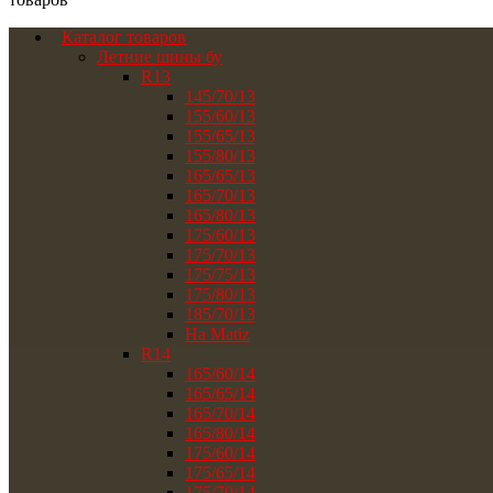
Каталог товаров
Летние шины бу
R13
145/70/13
155/60/13
155/65/13
155/80/13
165/65/13
165/70/13
165/80/13
175/60/13
175/70/13
175/75/13
175/80/13
185/70/13
На Matiz
R14
165/60/14
165/65/14
165/70/14
165/80/14
175/60/14
175/65/14
175/70/14