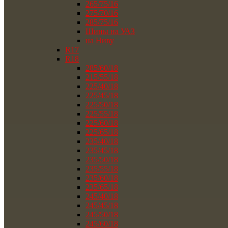
265/75/16
275/70/16
285/75/16
Шины на УАЗ
на Ниву
R17
R18
285/60/18
215/55/18
225/40/18
225/45/18
225/50/18
225/55/18
225/60/18
225/65/18
235/40/18
235/45/18
235/50/18
235/55/18
235/60/18
235/65/18
245/40/18
245/45/18
245/50/18
245/60/18