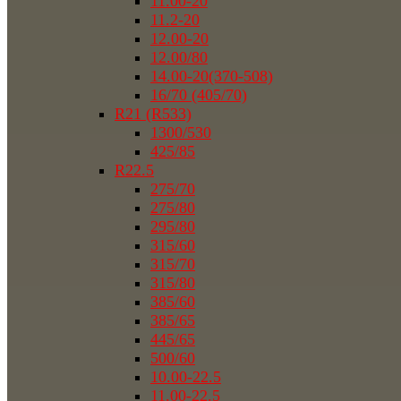
11.00-20
11.2-20
12.00-20
12.00/80
14.00-20(370-508)
16/70 (405/70)
R21 (R533)
1300/530
425/85
R22.5
275/70
275/80
295/80
315/60
315/70
315/80
385/60
385/65
445/65
500/60
10.00-22.5
11.00-22.5