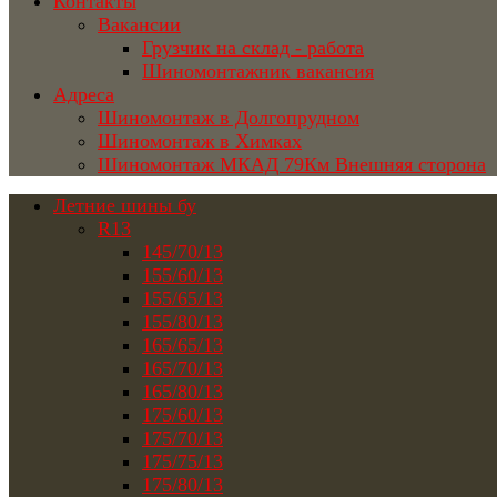
Контакты
Вакансии
Грузчик на склад - работа
Шиномонтажник вакансия
Адреса
Шиномонтаж в Долгопрудном
Шиномонтаж в Химках
Шиномонтаж МКАД 79Км Внешняя сторона
Летние шины бу
R13
145/70/13
155/60/13
155/65/13
155/80/13
165/65/13
165/70/13
165/80/13
175/60/13
175/70/13
175/75/13
175/80/13