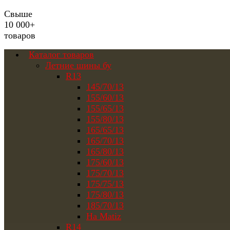
Свыше
10 000+
товаров
Каталог товаров
Летние шины бу
R13
145/70/13
155/60/13
155/65/13
155/80/13
165/65/13
165/70/13
165/80/13
175/60/13
175/70/13
175/75/13
175/80/13
185/70/13
На Matiz
R14