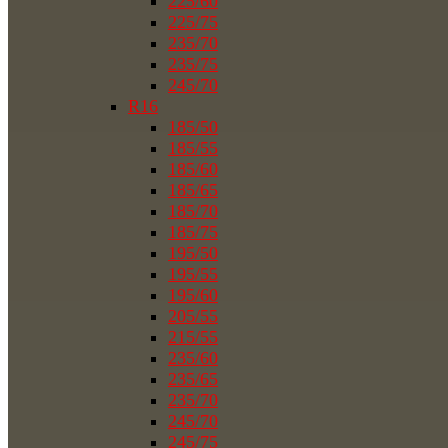
225/60
225/75
235/70
235/75
245/70
R16
185/50
185/55
185/60
185/65
185/70
185/75
195/50
195/55
195/60
205/55
215/55
235/60
235/65
235/70
245/70
245/75