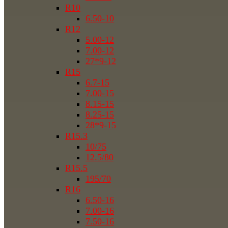
R10
6.50-10
R12
5.00-12
7.00-12
27*9-12
R15
6.7-15
7.00-15
8.15-15
8.25-15
28*9-15
R15.3
10/75
12.5/80
R15.5
195/70
R16
6.50-16
7.00-16
7.50-16