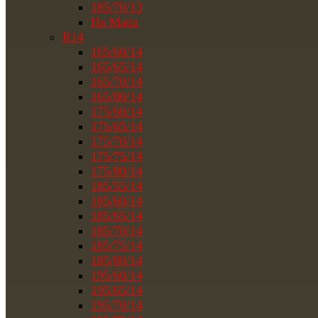
185/70/13
На Matiz
R14
165/60/14
165/65/14
165/70/14
165/80/14
175/60/14
175/65/14
175/70/14
175/75/14
175/80/14
185/55/14
185/60/14
185/65/14
185/70/14
185/75/14
185/80/14
195/60/14
195/65/14
195/70/14