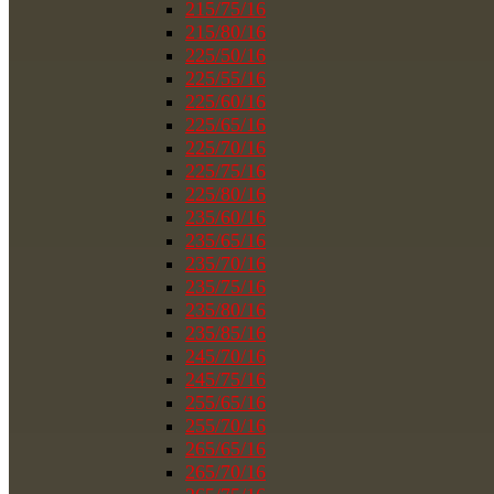
215/75/16
215/80/16
225/50/16
225/55/16
225/60/16
225/65/16
225/70/16
225/75/16
225/80/16
235/60/16
235/65/16
235/70/16
235/75/16
235/80/16
235/85/16
245/70/16
245/75/16
255/65/16
255/70/16
265/65/16
265/70/16