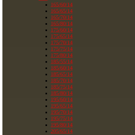
165/60/14
165/65/14
165/70/14
165/80/14
175/60/14
175/65/14
175/70/14
175/75/14
175/80/14
185/55/14
185/60/14
185/65/14
185/70/14
185/75/14
185/80/14
195/60/14
195/65/14
195/70/14
195/75/14
195/80/14
205/65/14