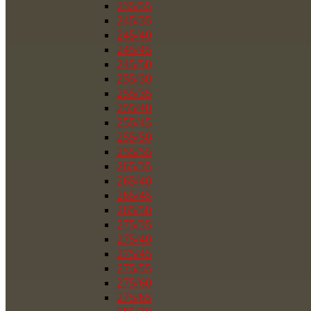
235/55
245/35
245/40
245/45
245/50
255/30
255/35
255/40
255/45
255/50
255/55
265/35
265/40
265/45
265/50
275/35
275/40
275/45
275/55
275/60
275/65