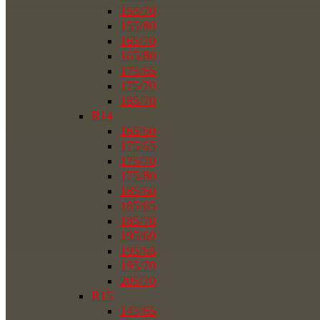
155/70
155/80
165/70
165/80
175/65
175/70
185/70
R14
165/60
175/65
175/70
175/80
185/60
185/65
185/70
195/60
195/65
195/70
205/70
R15
145/65