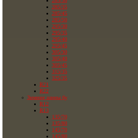
285/30
285/35
285/45
285/50
295/30
295/35
295/40
295/45
305/30
305/40
305/45
315/35
325/35
R21
R22
Зимние шины бу
R12
R13
135/70
135/80
145/70
145/80