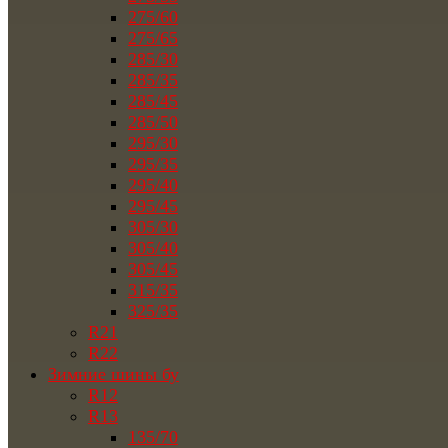
275/60
275/65
285/30
285/35
285/45
285/50
295/30
295/35
295/40
295/45
305/30
305/40
305/45
315/35
325/35
R21
R22
Зимние шины бу
R12
R13
135/70