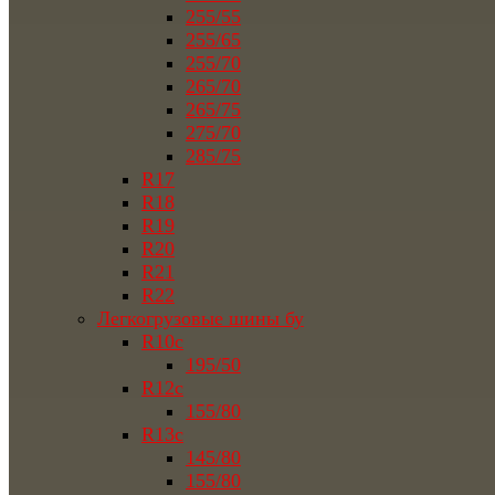
255/55
255/65
255/70
265/70
265/75
275/70
285/75
R17
R18
R19
R20
R21
R22
Легкогрузовые шины бу
R10c
195/50
R12c
155/80
R13c
145/80
155/80