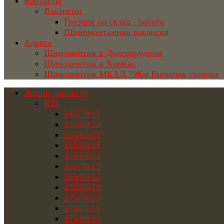
Контакты
Вакансии
Грузчик на склад - работа
Шиномонтажник вакансия
Адреса
Шиномонтаж в Долгопрудном
Шиномонтаж в Химках
Шиномонтаж МКАД 79Км Внешняя сторона
Летние шины бу
R13
145/70/13
155/60/13
155/65/13
155/80/13
165/65/13
165/70/13
165/80/13
175/60/13
175/70/13
175/75/13
175/80/13