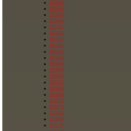
155/60
165/65
175/55
175/60
175/65
185/55
185/60
185/65
195/50
195/55
195/60
195/65
195/70
205/55
205/60
205/65
205/70
205/75
215/55
215/65
215/70