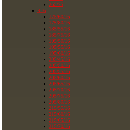
265/75
R16
175/60/16
175/80/16
185/55/16
185/75/16
195/50/16
195/55/16
195/60/16
205/45/16
205/50/16
205/55/16
205/60/16
205/65/16
205/70/16
205/75/16
205/80/16
215/55/16
215/60/16
215/65/16
215/70/16