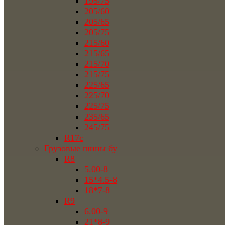
195/75
205/60
205/65
205/75
215/60
215/65
215/70
215/75
225/65
225/70
225/75
235/65
245/75
R17c
Грузовые шины бу
R8
5.00-8
15*4.5-8
18*7-8
R9
6.00-9
21*8-9