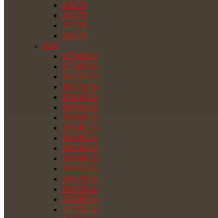
235/75
255/70
265/70
265/75
R16
175/60/16
175/80/16
185/55/16
185/75/16
195/50/16
195/55/16
195/60/16
205/45/16
205/50/16
205/55/16
205/60/16
205/65/16
205/70/16
205/75/16
205/80/16
215/55/16