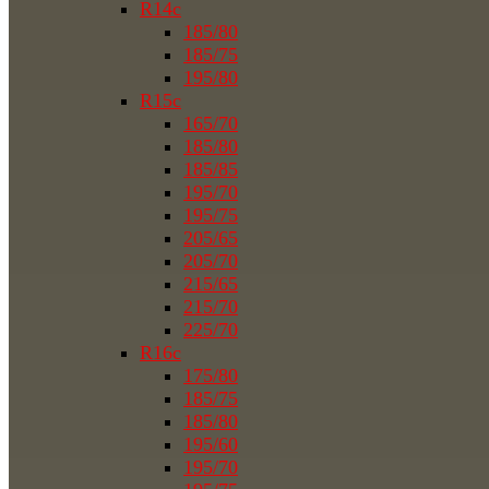
R14c
185/80
185/75
195/80
R15c
165/70
185/80
185/85
195/70
195/75
205/65
205/70
215/65
215/70
225/70
R16c
175/80
185/75
185/80
195/60
195/70