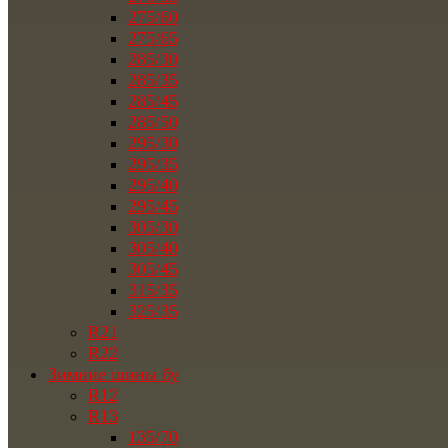
275/60
275/65
285/30
285/35
285/45
285/50
295/30
295/35
295/40
295/45
305/30
305/40
305/45
315/35
325/35
R21
R22
Зимние шины бу
R12
R13
135/70