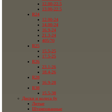
12.00-22.5
13.00-22.5
R24
12.00-24
14.00-24
16.9-24
21.3-24
405/70
R25
15.5-25
17.5-25
R26
23.1-26
18.4-26
R28
16.9-28
R38
15.5-38
Диски и колеса бу
Литые
Штампованные