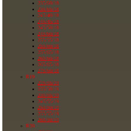
235/60/18
235/65/18
245/40/18
245/45/18
245/50/18
245/60/18
255/55/18
255/60/18
255/65/18
265/60/18
265/65/18
275/60/18
R19
225/55/19
235/50/19
235/55/19
245/55/19
255/50/19
255/55/19
265/50/19
R20