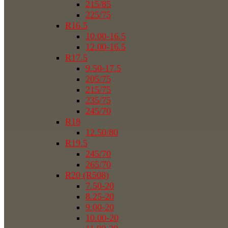
215/85
225/75
R16.5
10.00-16.5
12.00-16.5
R17.5
9.50-17.5
205/75
215/75
235/75
245/70
R18
12.50/80
R19.5
245/70
265/70
R20 (R508)
7.50-20
8.25-20
9.00-20
10.00-20