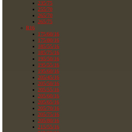
235/75
255/70
265/70
265/75
R16
175/60/16
175/80/16
185/55/16
185/75/16
195/50/16
195/55/16
195/60/16
205/45/16
205/50/16
205/55/16
205/60/16
205/65/16
205/70/16
205/75/16
205/80/16
215/55/16