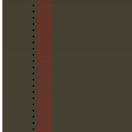
195/70
195/75
195/80
205/50
205/55
205/60
205/65
205/70
205/75
205/80
215/60
215/65
215/70
215/75
215/80
225/60
225/65
225/70
225/75
225/80
235/70