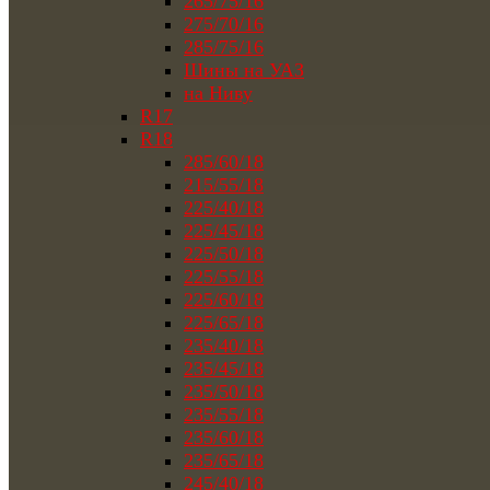
265/75/16
275/70/16
285/75/16
Шины на УАЗ
на Ниву
R17
R18
285/60/18
215/55/18
225/40/18
225/45/18
225/50/18
225/55/18
225/60/18
225/65/18
235/40/18
235/45/18
235/50/18
235/55/18
235/60/18
235/65/18
245/40/18