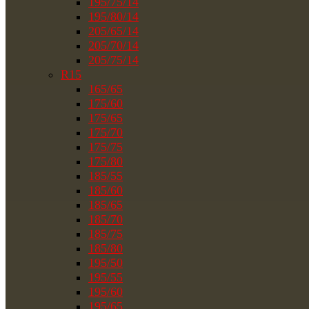
195/75/14
195/80/14
205/65/14
205/70/14
205/75/14
R15
165/65
175/60
175/65
175/70
175/75
175/80
185/55
185/60
185/65
185/70
185/75
185/80
195/50
195/55
195/60
195/65