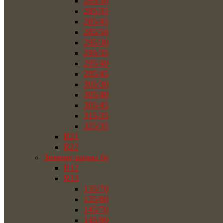
285/30
285/35
285/45
285/50
295/30
295/35
295/40
295/45
305/30
305/40
305/45
315/35
325/35
R21
R22
Зимние шины бу
R12
R13
135/70
135/80
145/70
145/80