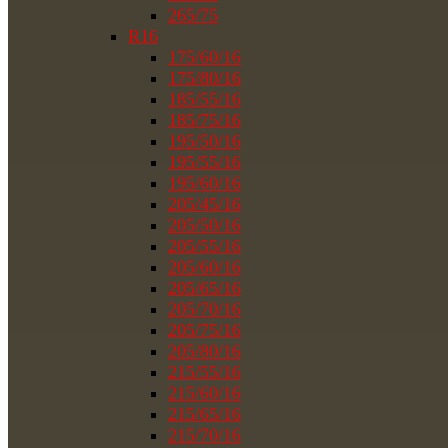
265/75
R16
175/60/16
175/80/16
185/55/16
185/75/16
195/50/16
195/55/16
195/60/16
205/45/16
205/50/16
205/55/16
205/60/16
205/65/16
205/70/16
205/75/16
205/80/16
215/55/16
215/60/16
215/65/16
215/70/16