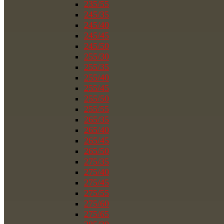
235/55
245/35
245/40
245/45
245/50
255/30
255/35
255/40
255/45
255/50
255/55
265/35
265/40
265/45
265/50
275/35
275/40
275/45
275/55
275/60
275/65