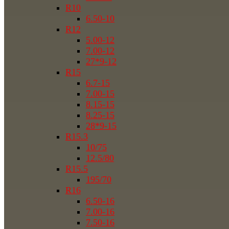
R10
6.50-10
R12
5.00-12
7.00-12
27*9-12
R15
6.7-15
7.00-15
8.15-15
8.25-15
28*9-15
R15.3
10/75
12.5/80
R15.5
195/70
R16
6.50-16
7.00-16
7.50-16