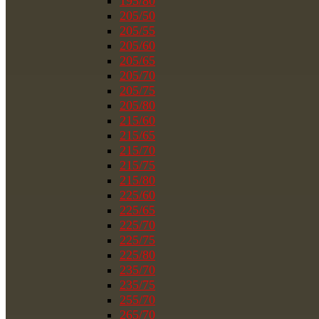
195/80
205/50
205/55
205/60
205/65
205/70
205/75
205/80
215/60
215/65
215/70
215/75
215/80
225/60
225/65
225/70
225/75
225/80
235/70
235/75
255/70
265/70