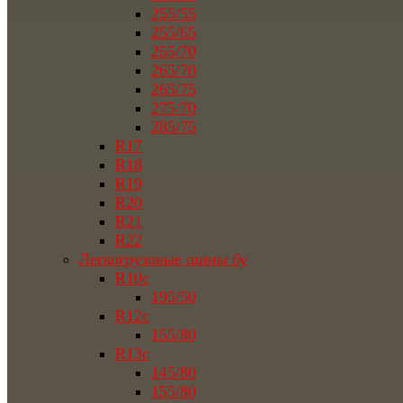
255/55
255/65
255/70
265/70
265/75
275/70
285/75
R17
R18
R19
R20
R21
R22
Легкогрузовые шины бу
R10c
195/50
R12c
155/80
R13c
145/80
155/80