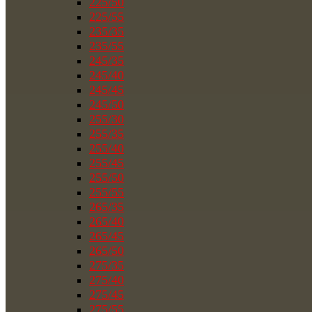
225/50
225/55
235/35
235/55
245/35
245/40
245/45
245/50
255/30
255/35
255/40
255/45
255/50
255/55
265/35
265/40
265/45
265/50
275/35
275/40
275/45
275/55