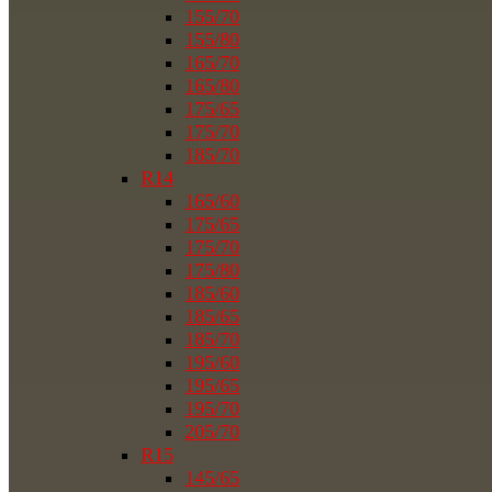
155/70
155/80
165/70
165/80
175/65
175/70
185/70
R14
165/60
175/65
175/70
175/80
185/60
185/65
185/70
195/60
195/65
195/70
205/70
R15
145/65