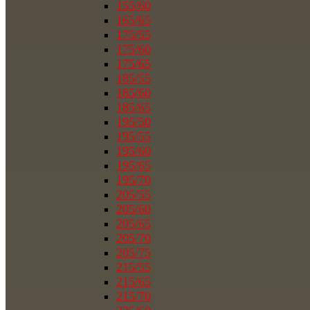
155/60
165/65
175/55
175/60
175/65
185/55
185/60
185/65
195/50
195/55
195/60
195/65
195/70
205/55
205/60
205/65
205/70
205/75
215/55
215/65
215/70