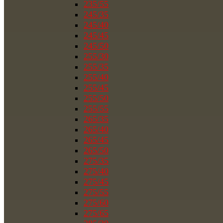
235/55
245/35
245/40
245/45
245/50
255/30
255/35
255/40
255/45
255/50
255/55
265/35
265/40
265/45
265/50
275/35
275/40
275/45
275/55
275/60
275/65