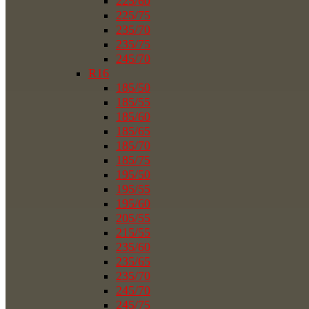
225/60
225/75
235/70
235/75
245/70
R16
185/50
185/55
185/60
185/65
185/70
185/75
195/50
195/55
195/60
205/55
215/55
235/60
235/65
235/70
245/70
245/75