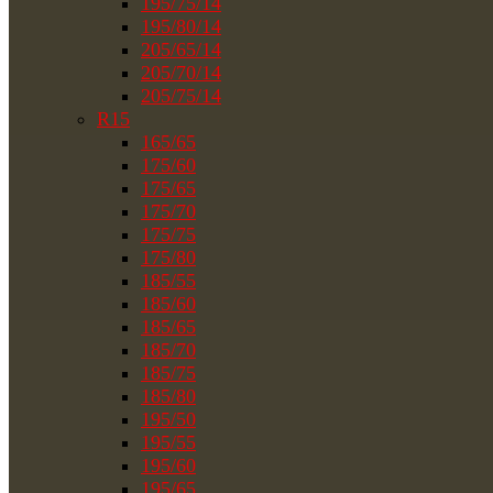
195/75/14
195/80/14
205/65/14
205/70/14
205/75/14
R15
165/65
175/60
175/65
175/70
175/75
175/80
185/55
185/60
185/65
185/70
185/75
185/80
195/50
195/55
195/60
195/65