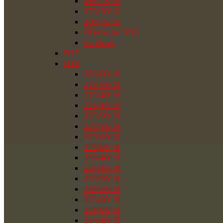
265/75/16
275/70/16
285/75/16
Шины на УАЗ
на Ниву
R17
R18
285/60/18
215/55/18
225/40/18
225/45/18
225/50/18
225/55/18
225/60/18
225/65/18
235/40/18
235/45/18
235/50/18
235/55/18
235/60/18
235/65/18
245/40/18