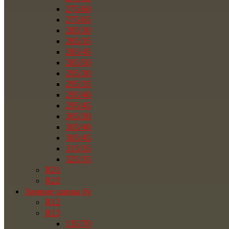
275/60
275/65
285/30
285/35
285/45
285/50
295/30
295/35
295/40
295/45
305/30
305/40
305/45
315/35
325/35
R21
R22
Зимние шины бу
R12
R13
135/70