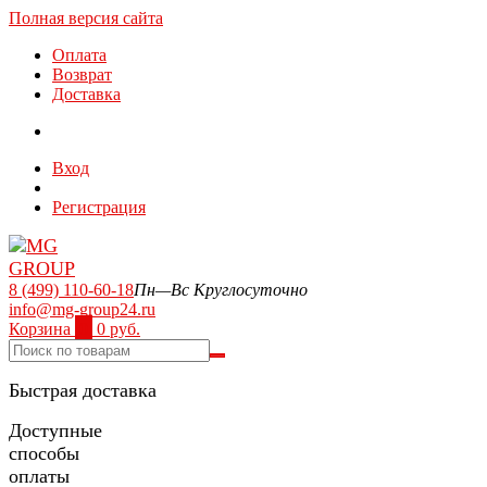
Полная версия сайта
Оплата
Возврат
Доставка
Вход
Регистрация
8 (499) 110-60-18
Пн—Вс Круглосуточно
info@mg-group24.ru
Корзина
0
0 руб.
Быстрая доставка
Доступные
способы
оплаты