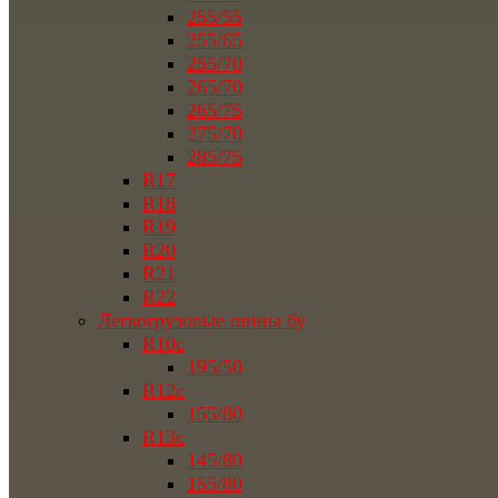
255/55
255/65
255/70
265/70
265/75
275/70
285/75
R17
R18
R19
R20
R21
R22
Легкогрузовые шины бу
R10c
195/50
R12c
155/80
R13c
145/80
155/80