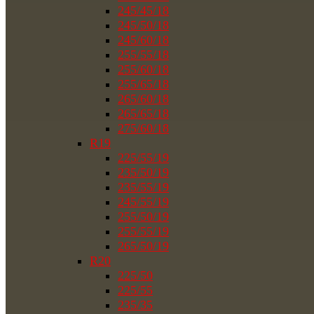
245/45/18
245/50/18
245/60/18
255/55/18
255/60/18
255/65/18
265/60/18
265/65/18
275/60/18
R19
225/55/19
235/50/19
235/55/19
245/55/19
255/50/19
255/55/19
265/50/19
R20
225/50
225/55
235/35