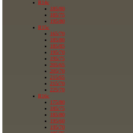
R14c
185/80
185/75
195/80
R15c
165/70
185/80
185/85
195/70
195/75
205/65
205/70
215/65
215/70
225/70
R16c
175/80
185/75
185/80
195/60
195/70