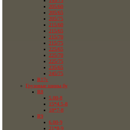
195/75
205/60
205/65
205/75
215/60
215/65
215/70
215/75
225/65
225/70
225/75
235/65
245/75
R17c
Грузовые шины бу
R8
5.00-8
15*4.5-8
18*7-8
R9
6.00-9
21*8-9