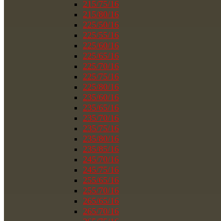
215/75/16
215/80/16
225/50/16
225/55/16
225/60/16
225/65/16
225/70/16
225/75/16
225/80/16
235/60/16
235/65/16
235/70/16
235/75/16
235/80/16
235/85/16
245/70/16
245/75/16
255/65/16
255/70/16
265/65/16
265/70/16