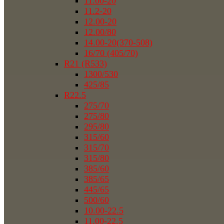
11.00-20
11.2-20
12.00-20
12.00/80
14.00-20(370-508)
16/70 (405/70)
R21 (R533)
1300/530
425/85
R22.5
275/70
275/80
295/80
315/60
315/70
315/80
385/60
385/65
445/65
500/60
10.00-22.5
11.00-22.5