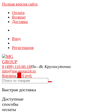
Полная версия сайта
Оплата
Возврат
Доставка
Вход
Регистрация
8 (499) 110-60-18
Пн—Вс Круглосуточно
info@mg-group24.ru
Корзина
0
0 руб.
Быстрая доставка
Доступные
способы
оплаты