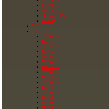
265/75/16
275/70/16
285/75/16
Шины на УАЗ
на Ниву
R17
R18
285/60/18
215/55/18
225/40/18
225/45/18
225/50/18
225/55/18
225/60/18
225/65/18
235/40/18
235/45/18
235/50/18
235/55/18
235/60/18
235/65/18
245/40/18