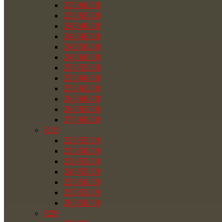
235/60/18
235/65/18
245/40/18
245/45/18
245/50/18
245/60/18
255/55/18
255/60/18
255/65/18
265/60/18
265/65/18
275/60/18
R19
225/55/19
235/50/19
235/55/19
245/55/19
255/50/19
255/55/19
265/50/19
R20