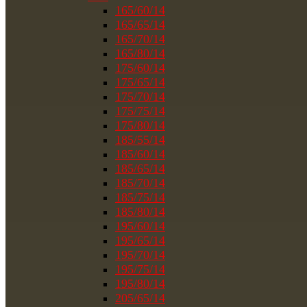
165/60/14
165/65/14
165/70/14
165/80/14
175/60/14
175/65/14
175/70/14
175/75/14
175/80/14
185/55/14
185/60/14
185/65/14
185/70/14
185/75/14
185/80/14
195/60/14
195/65/14
195/70/14
195/75/14
195/80/14
205/65/14