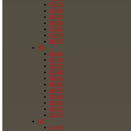
155/70
155/80
165/70
165/80
175/65
175/70
185/70
R14
165/60
175/65
175/70
175/80
185/60
185/65
185/70
195/60
195/65
195/70
205/70
R15
145/65