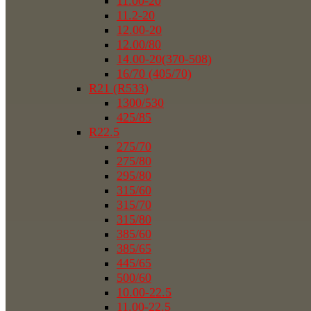
11.00-20
11.2-20
12.00-20
12.00/80
14.00-20(370-508)
16/70 (405/70)
R21 (R533)
1300/530
425/85
R22.5
275/70
275/80
295/80
315/60
315/70
315/80
385/60
385/65
445/65
500/60
10.00-22.5
11.00-22.5