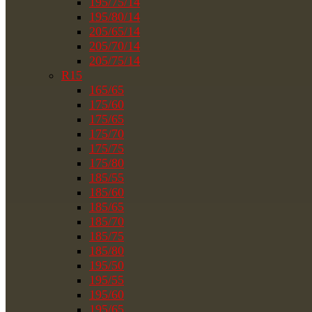
195/75/14
195/80/14
205/65/14
205/70/14
205/75/14
R15
165/65
175/60
175/65
175/70
175/75
175/80
185/55
185/60
185/65
185/70
185/75
185/80
195/50
195/55
195/60
195/65