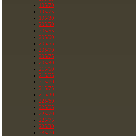
195/70
195/75
195/80
205/50
205/55
205/60
205/65
205/70
205/75
205/80
215/60
215/65
215/70
215/75
215/80
225/60
225/65
225/70
225/75
225/80
235/70