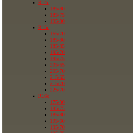
R14c
185/80
185/75
195/80
R15c
165/70
185/80
185/85
195/70
195/75
205/65
205/70
215/65
215/70
225/70
R16c
175/80
185/75
185/80
195/60
195/70