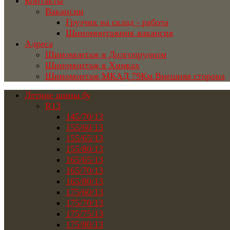
Контакты
Вакансии
Грузчик на склад - работа
Шиномонтажник вакансия
Адреса
Шиномонтаж в Долгопрудном
Шиномонтаж в Химках
Шиномонтаж МКАД 79Км Внешняя сторона
Летние шины бу
R13
145/70/13
155/60/13
155/65/13
155/80/13
165/65/13
165/70/13
165/80/13
175/60/13
175/70/13
175/75/13
175/80/13