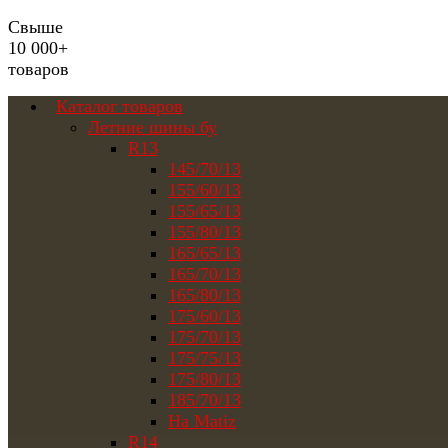
Свыше
10 000+
товаров
Каталог товаров
Летние шины бу
R13
145/70/13
155/60/13
155/65/13
155/80/13
165/65/13
165/70/13
165/80/13
175/60/13
175/70/13
175/75/13
175/80/13
185/70/13
На Matiz
R14