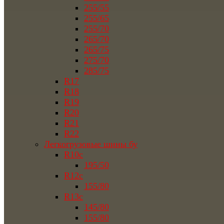
255/55
255/65
255/70
265/70
265/75
275/70
285/75
R17
R18
R19
R20
R21
R22
Легкогрузовые шины бу
R10c
195/50
R12c
155/80
R13c
145/80
155/80