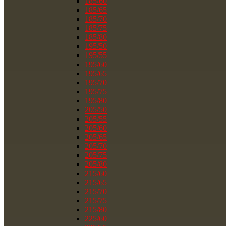
185/60
185/65
185/70
185/75
185/80
195/50
195/55
195/60
195/65
195/70
195/75
195/80
205/50
205/55
205/60
205/65
205/70
205/75
205/80
215/60
215/65
215/70
215/75
215/80
225/60