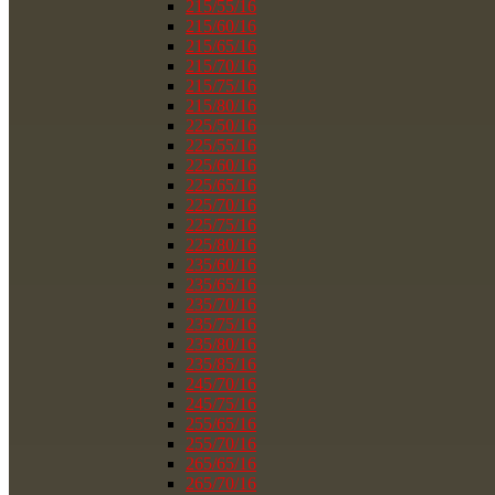
215/55/16
215/60/16
215/65/16
215/70/16
215/75/16
215/80/16
225/50/16
225/55/16
225/60/16
225/65/16
225/70/16
225/75/16
225/80/16
235/60/16
235/65/16
235/70/16
235/75/16
235/80/16
235/85/16
245/70/16
245/75/16
255/65/16
255/70/16
265/65/16
265/70/16