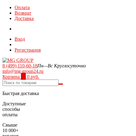
Оплата
Возврат
Доставка
Вход
Регистрация
8 (499) 110-60-18
Пн—Вс Круглосуточно
info@mg-group24.ru
Корзина
0
0 руб.
Быстрая доставка
Доступные
способы
оплаты
Свыше
10 000+
товаров