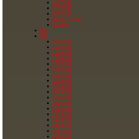
265/75/16
275/70/16
285/75/16
Шины на УАЗ
на Ниву
R17
R18
285/60/18
215/55/18
225/40/18
225/45/18
225/50/18
225/55/18
225/60/18
225/65/18
235/40/18
235/45/18
235/50/18
235/55/18
235/60/18
235/65/18
245/40/18
245/45/18
245/50/18
245/60/18