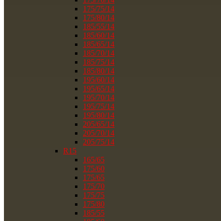
175/75/14
175/80/14
185/55/14
185/60/14
185/65/14
185/70/14
185/75/14
185/80/14
195/60/14
195/65/14
195/70/14
195/75/14
195/80/14
205/65/14
205/70/14
205/75/14
R15
165/65
175/60
175/65
175/70
175/75
175/80
185/55