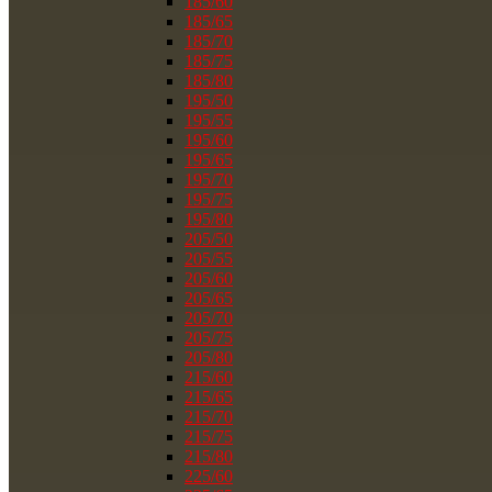
185/60
185/65
185/70
185/75
185/80
195/50
195/55
195/60
195/65
195/70
195/75
195/80
205/50
205/55
205/60
205/65
205/70
205/75
205/80
215/60
215/65
215/70
215/75
215/80
225/60