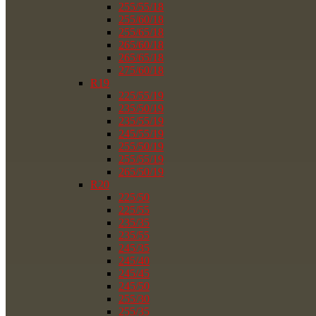
255/55/18
255/60/18
255/65/18
265/60/18
265/65/18
275/60/18
R19
225/55/19
235/50/19
235/55/19
245/55/19
255/50/19
255/55/19
265/50/19
R20
225/50
225/55
235/35
235/55
245/35
245/40
245/45
245/50
255/30
255/35