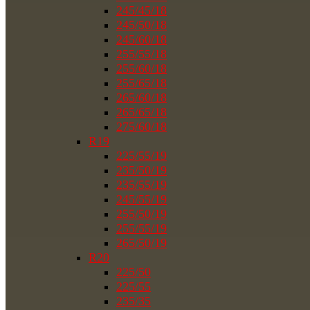
245/45/18
245/50/18
245/60/18
255/55/18
255/60/18
255/65/18
265/60/18
265/65/18
275/60/18
R19
225/55/19
235/50/19
235/55/19
245/55/19
255/50/19
255/55/19
265/50/19
R20
225/50
225/55
235/35