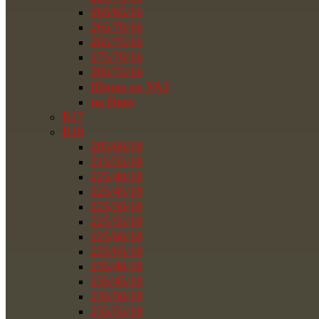
265/65/16
265/70/16
265/75/16
275/70/16
285/75/16
Шины на УАЗ
на Ниву
R17
R18
285/60/18
215/55/18
225/40/18
225/45/18
225/50/18
225/55/18
225/60/18
225/65/18
235/40/18
235/45/18
235/50/18
235/55/18