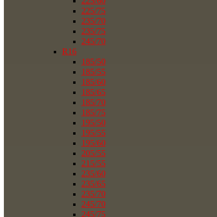
225/60
225/75
235/70
235/75
245/70
R16
185/50
185/55
185/60
185/65
185/70
185/75
195/50
195/55
195/60
205/55
215/55
235/60
235/65
235/70
245/70
245/75