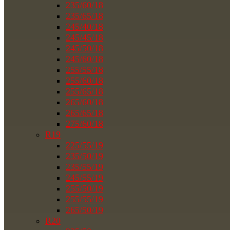
235/60/18
235/65/18
245/40/18
245/45/18
245/50/18
245/60/18
255/55/18
255/60/18
255/65/18
265/60/18
265/65/18
275/60/18
R19
225/55/19
235/50/19
235/55/19
245/55/19
255/50/19
255/55/19
265/50/19
R20