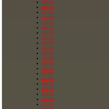
155/60
165/65
175/55
175/60
175/65
185/55
185/60
185/65
195/50
195/55
195/60
195/65
195/70
205/55
205/60
205/65
205/70
205/75
215/55
215/65
215/70