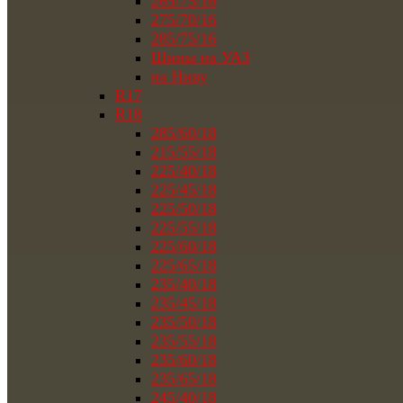
265/75/16
275/70/16
285/75/16
Шины на УАЗ
на Ниву
R17
R18
285/60/18
215/55/18
225/40/18
225/45/18
225/50/18
225/55/18
225/60/18
225/65/18
235/40/18
235/45/18
235/50/18
235/55/18
235/60/18
235/65/18
245/40/18