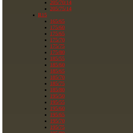
205/70/14
205/75/14
R15
165/65
175/60
175/65
175/70
175/75
175/80
185/55
185/60
185/65
185/70
185/75
185/80
195/50
195/55
195/60
195/65
195/70
195/75