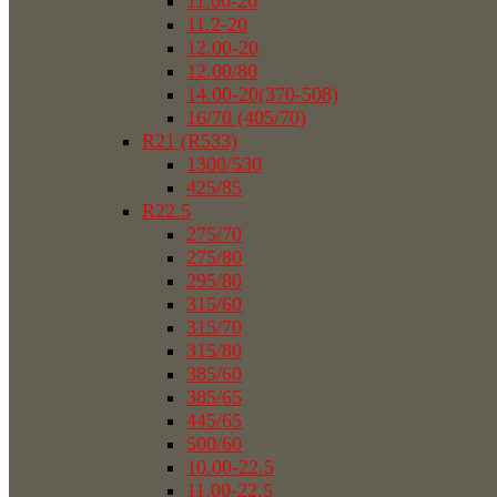
11.00-20
11.2-20
12.00-20
12.00/80
14.00-20(370-508)
16/70 (405/70)
R21 (R533)
1300/530
425/85
R22.5
275/70
275/80
295/80
315/60
315/70
315/80
385/60
385/65
445/65
500/60
10.00-22.5
11.00-22.5