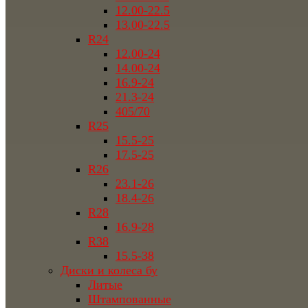
12.00-22.5
13.00-22.5
R24
12.00-24
14.00-24
16.9-24
21.3-24
405/70
R25
15.5-25
17.5-25
R26
23.1-26
18.4-26
R28
16.9-28
R38
15.5-38
Диски и колеса бу
Литые
Штампованные