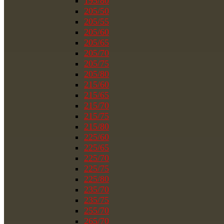
195/80
205/50
205/55
205/60
205/65
205/70
205/75
205/80
215/60
215/65
215/70
215/75
215/80
225/60
225/65
225/70
225/75
225/80
235/70
235/75
255/70
265/70