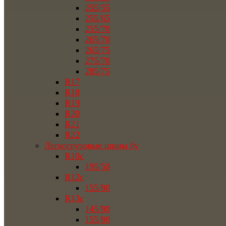
255/55
255/65
255/70
265/70
265/75
275/70
285/75
R17
R18
R19
R20
R21
R22
Легкогрузовые шины бу
R10c
195/50
R12c
155/80
R13c
145/80
155/80