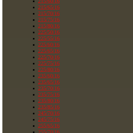
215/60/16
215/65/16
215/70/16
215/75/16
215/80/16
225/50/16
225/55/16
225/60/16
225/65/16
225/70/16
225/75/16
225/80/16
235/60/16
235/65/16
235/70/16
235/75/16
235/80/16
235/85/16
245/70/16
245/75/16
255/65/16
255/70/16