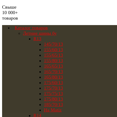
Свыше
10 000+
товаров
Каталог товаров
Летние шины бу
R13
145/70/13
155/60/13
155/65/13
155/80/13
165/65/13
165/70/13
165/80/13
175/60/13
175/70/13
175/75/13
175/80/13
185/70/13
На Matiz
R14