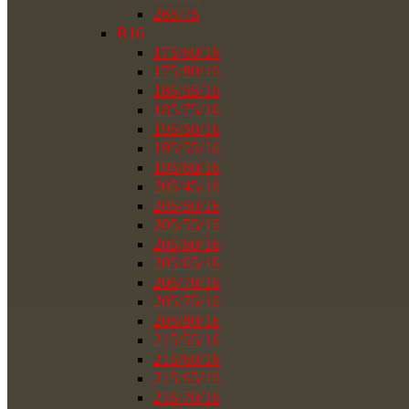
265/75
R16
175/60/16
175/80/16
185/55/16
185/75/16
195/50/16
195/55/16
195/60/16
205/45/16
205/50/16
205/55/16
205/60/16
205/65/16
205/70/16
205/75/16
205/80/16
215/55/16
215/60/16
215/65/16
215/70/16