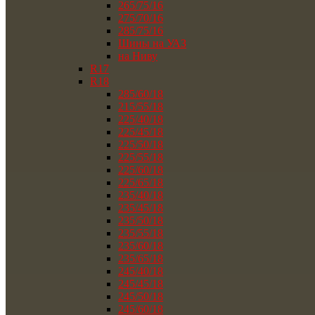
265/75/16
275/70/16
285/75/16
Шины на УАЗ
на Ниву
R17
R18
285/60/18
215/55/18
225/40/18
225/45/18
225/50/18
225/55/18
225/60/18
225/65/18
235/40/18
235/45/18
235/50/18
235/55/18
235/60/18
235/65/18
245/40/18
245/45/18
245/50/18
245/60/18