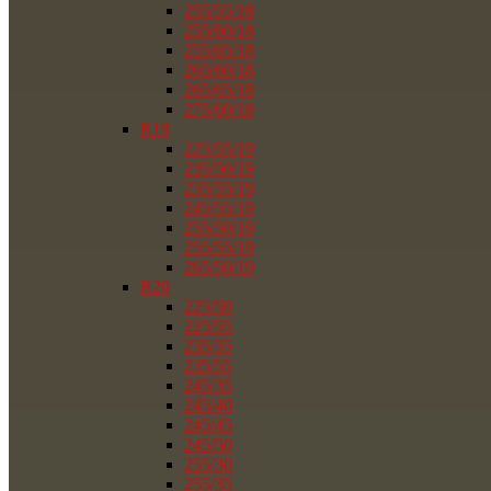
255/55/18
255/60/18
255/65/18
265/60/18
265/65/18
275/60/18
R19
225/55/19
235/50/19
235/55/19
245/55/19
255/50/19
255/55/19
265/50/19
R20
225/50
225/55
235/35
235/55
245/35
245/40
245/45
245/50
255/30
255/35