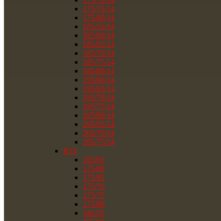
175/75/14
175/80/14
185/55/14
185/60/14
185/65/14
185/70/14
185/75/14
185/80/14
195/60/14
195/65/14
195/70/14
195/75/14
195/80/14
205/65/14
205/70/14
205/75/14
R15
165/65
175/60
175/65
175/70
175/75
175/80
185/55