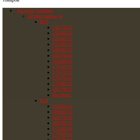
Каталог товаров
Летние шины бу
R13
145/70/13
155/60/13
155/65/13
155/80/13
165/65/13
165/70/13
165/80/13
175/60/13
175/70/13
175/75/13
175/80/13
185/70/13
На Matiz
R14
165/60/14
165/65/14
165/70/14
165/80/14
175/60/14
175/65/14
175/70/14