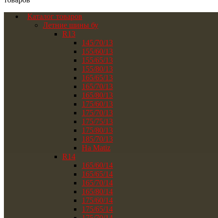
Каталог товаров
Летние шины бу
R13
145/70/13
155/60/13
155/65/13
155/80/13
165/65/13
165/70/13
165/80/13
175/60/13
175/70/13
175/75/13
175/80/13
185/70/13
На Matiz
R14
165/60/14
165/65/14
165/70/14
165/80/14
175/60/14
175/65/14
175/70/14