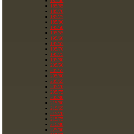
185/60
185/65
185/70
185/75
185/80
195/50
195/55
195/60
195/65
195/70
195/75
195/80
205/50
205/55
205/60
205/65
205/70
205/75
205/80
215/60
215/65
215/70
215/75
215/80
225/60