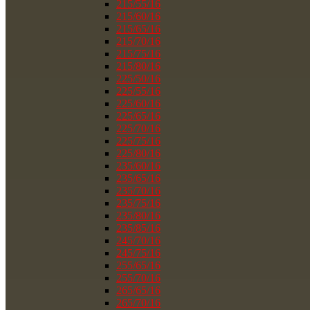
215/55/16
215/60/16
215/65/16
215/70/16
215/75/16
215/80/16
225/50/16
225/55/16
225/60/16
225/65/16
225/70/16
225/75/16
225/80/16
235/60/16
235/65/16
235/70/16
235/75/16
235/80/16
235/85/16
245/70/16
245/75/16
255/65/16
255/70/16
265/65/16
265/70/16