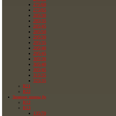
275/60
275/65
285/30
285/35
285/45
285/50
295/30
295/35
295/40
295/45
305/30
305/40
305/45
315/35
325/35
R21
R22
Зимние шины бу
R12
R13
135/70