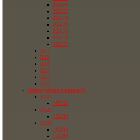
255/55
255/65
255/70
265/70
265/75
275/70
285/75
R17
R18
R19
R20
R21
R22
Легкогрузовые шины бу
R10c
195/50
R12c
155/80
R13c
145/80
155/80