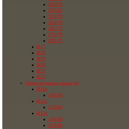
255/55
255/65
255/70
265/70
265/75
275/70
285/75
R17
R18
R19
R20
R21
R22
Легкогрузовые шины бу
R10c
195/50
R12c
155/80
R13c
145/80
155/80