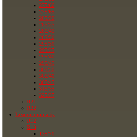
275/60
275/65
285/30
285/35
285/45
285/50
295/30
295/35
295/40
295/45
305/30
305/40
305/45
315/35
325/35
R21
R22
Зимние шины бу
R12
R13
135/70