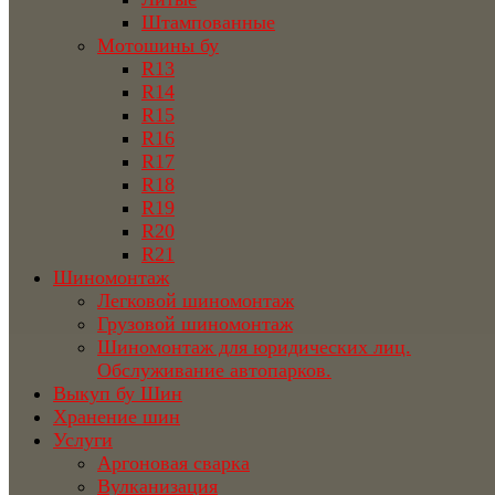
Штампованные
Мотошины бу
R13
R14
R15
R16
R17
R18
R19
R20
R21
Шиномонтаж
Легковой шиномонтаж
Грузовой шиномонтаж
Шиномонтаж для юридических лиц.
Обслуживание автопарков.
Выкуп бу Шин
Хранение шин
Услуги
Аргоновая сварка
Вулканизация