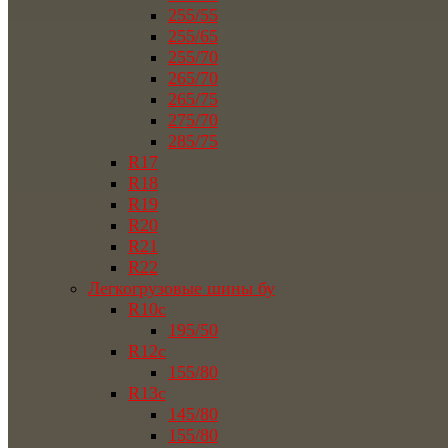
255/55
255/65
255/70
265/70
265/75
275/70
285/75
R17
R18
R19
R20
R21
R22
Легкогрузовые шины бу
R10c
195/50
R12c
155/80
R13c
145/80
155/80