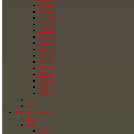
275/60
275/65
285/30
285/35
285/45
285/50
295/30
295/35
295/40
295/45
305/30
305/40
305/45
315/35
325/35
R21
R22
Зимние шины бу
R12
R13
135/70