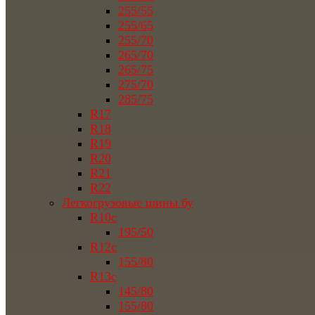
255/55
255/65
255/70
265/70
265/75
275/70
285/75
R17
R18
R19
R20
R21
R22
Легкогрузовые шины бу
R10c
195/50
R12c
155/80
R13c
145/80
155/80