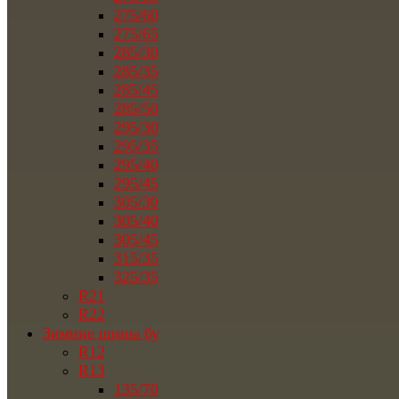
275/60
275/65
285/30
285/35
285/45
285/50
295/30
295/35
295/40
295/45
305/30
305/40
305/45
315/35
325/35
R21
R22
Зимние шины бу
R12
R13
135/70