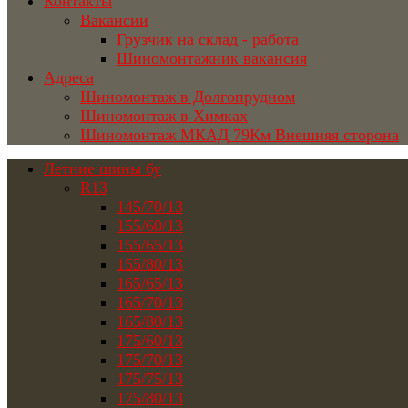
Контакты
Вакансии
Грузчик на склад - работа
Шиномонтажник вакансия
Адреса
Шиномонтаж в Долгопрудном
Шиномонтаж в Химках
Шиномонтаж МКАД 79Км Внешняя сторона
Летние шины бу
R13
145/70/13
155/60/13
155/65/13
155/80/13
165/65/13
165/70/13
165/80/13
175/60/13
175/70/13
175/75/13
175/80/13