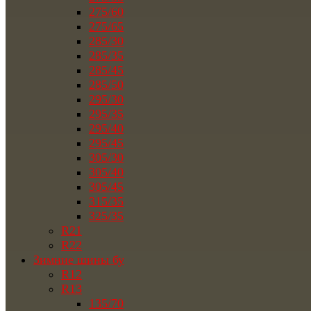
275/60
275/65
285/30
285/35
285/45
285/50
295/30
295/35
295/40
295/45
305/30
305/40
305/45
315/35
325/35
R21
R22
Зимние шины бу
R12
R13
135/70