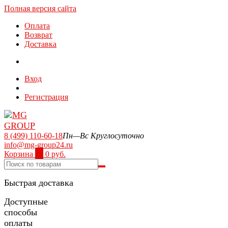
Полная версия сайта
Оплата
Возврат
Доставка
Вход
Регистрация
8 (499) 110-60-18
Пн—Вс Круглосуточно
info@mg-group24.ru
Корзина
0
0 руб.
Быстрая доставка
Доступные
способы
оплаты