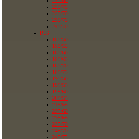
225/60
225/75
235/70
235/75
245/70
R16
185/50
185/55
185/60
185/65
185/70
185/75
195/50
195/55
195/60
205/55
215/55
235/60
235/65
235/70
245/70
245/75