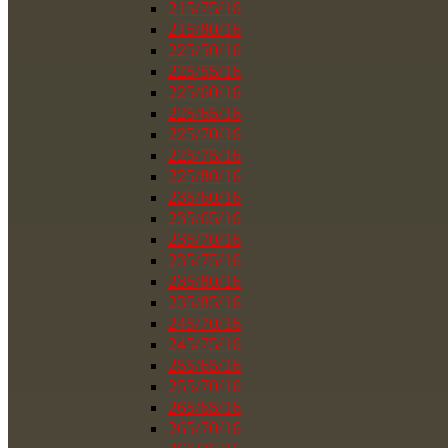
215/75/16
215/80/16
225/50/16
225/55/16
225/60/16
225/65/16
225/70/16
225/75/16
225/80/16
235/60/16
235/65/16
235/70/16
235/75/16
235/80/16
235/85/16
245/70/16
245/75/16
255/65/16
255/70/16
265/65/16
265/70/16