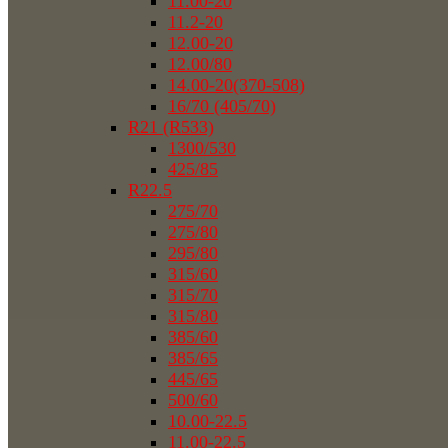
11.00-20
11.2-20
12.00-20
12.00/80
14.00-20(370-508)
16/70 (405/70)
R21 (R533)
1300/530
425/85
R22.5
275/70
275/80
295/80
315/60
315/70
315/80
385/60
385/65
445/65
500/60
10.00-22.5
11.00-22.5