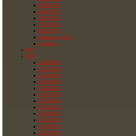
265/65/16
265/70/16
265/75/16
275/70/16
285/75/16
Шины на УАЗ
на Ниву
R17
R18
285/60/18
215/55/18
225/40/18
225/45/18
225/50/18
225/55/18
225/60/18
225/65/18
235/40/18
235/45/18
235/50/18
235/55/18