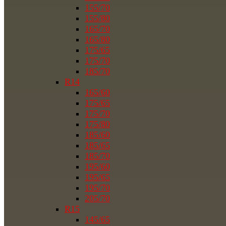
155/70
155/80
165/70
165/80
175/65
175/70
185/70
R14
165/60
175/65
175/70
175/80
185/60
185/65
185/70
195/60
195/65
195/70
205/70
R15
145/65