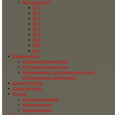
Мотошины бу
R13
R14
R15
R16
R17
R18
R19
R20
R21
Шиномонтаж
Легковой шиномонтаж
Грузовой шиномонтаж
Шиномонтаж для юридических лиц.
Обслуживание автопарков.
Выкуп бу Шин
Хранение шин
Услуги
Аргоновая сварка
Вулканизация
Правка дисков