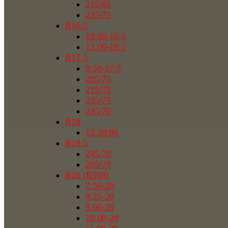
215/85
225/75
R16.5
10.00-16.5
12.00-16.5
R17.5
9.50-17.5
205/75
215/75
235/75
245/70
R18
12.50/80
R19.5
245/70
265/70
R20 (R508)
7.50-20
8.25-20
9.00-20
10.00-20