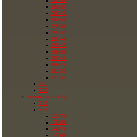
285/30
285/35
285/45
285/50
295/30
295/35
295/40
295/45
305/30
305/40
305/45
315/35
325/35
R21
R22
Зимние шины бу
R12
R13
135/70
135/80
145/70
145/80