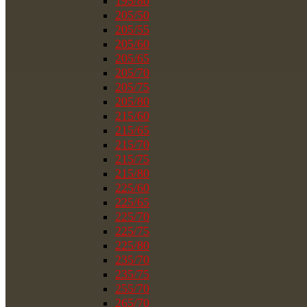
195/80
205/50
205/55
205/60
205/65
205/70
205/75
205/80
215/60
215/65
215/70
215/75
215/80
225/60
225/65
225/70
225/75
225/80
235/70
235/75
255/70
265/70