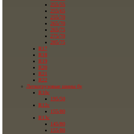
255/55
255/65
255/70
265/70
265/75
275/70
285/75
R17
R18
R19
R20
R21
R22
Легкогрузовые шины бу
R10c
195/50
R12c
155/80
R13c
145/80
155/80