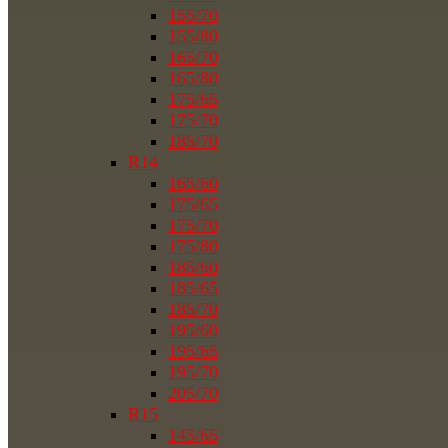
155/70
155/80
165/70
165/80
175/65
175/70
185/70
R14
165/60
175/65
175/70
175/80
185/60
185/65
185/70
195/60
195/65
195/70
205/70
R15
145/65