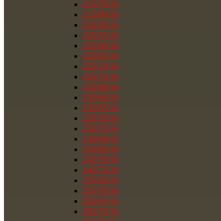
215/75/16
215/80/16
225/50/16
225/55/16
225/60/16
225/65/16
225/70/16
225/75/16
225/80/16
235/60/16
235/65/16
235/70/16
235/75/16
235/80/16
235/85/16
245/70/16
245/75/16
255/65/16
255/70/16
265/65/16
265/70/16