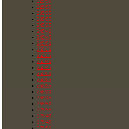
225/50
225/55
235/35
235/55
245/35
245/40
245/45
245/50
255/30
255/35
255/40
255/45
255/50
255/55
265/35
265/40
265/45
265/50
275/35
275/40
275/45
275/55