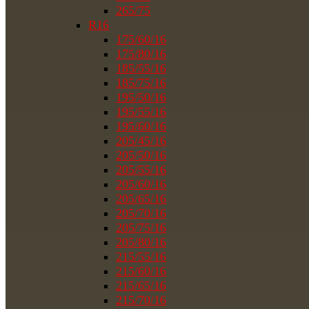
265/75
R16
175/60/16
175/80/16
185/55/16
185/75/16
195/50/16
195/55/16
195/60/16
205/45/16
205/50/16
205/55/16
205/60/16
205/65/16
205/70/16
205/75/16
205/80/16
215/55/16
215/60/16
215/65/16
215/70/16