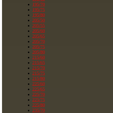
195/70
195/75
195/80
205/50
205/55
205/60
205/65
205/70
205/75
205/80
215/60
215/65
215/70
215/75
215/80
225/60
225/65
225/70
225/75
225/80
235/70