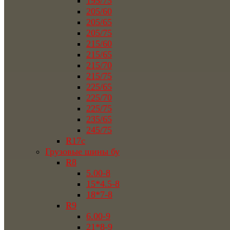
195/75
205/60
205/65
205/75
215/60
215/65
215/70
215/75
225/65
225/70
225/75
235/65
245/75
R17c
Грузовые шины бу
R8
5.00-8
15*4.5-8
18*7-8
R9
6.00-9
21*8-9