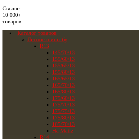
Свыше
10 000+
товаров
Каталог товаров
Летние шины бу
R13
145/70/13
155/60/13
155/65/13
155/80/13
165/65/13
165/70/13
165/80/13
175/60/13
175/70/13
175/75/13
175/80/13
185/70/13
На Matiz
R14