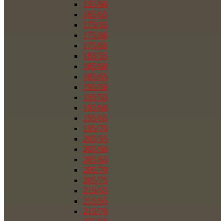
155/60
165/65
175/55
175/60
175/65
185/55
185/60
185/65
195/50
195/55
195/60
195/65
195/70
205/55
205/60
205/65
205/70
205/75
215/55
215/65
215/70