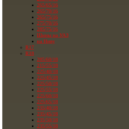
265/65/16
265/70/16
265/75/16
275/70/16
285/75/16
Шины на УАЗ
на Ниву
R17
R18
285/60/18
215/55/18
225/40/18
225/45/18
225/50/18
225/55/18
225/60/18
225/65/18
235/40/18
235/45/18
235/50/18
235/55/18