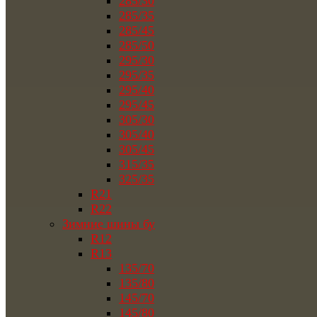
285/30
285/35
285/45
285/50
295/30
295/35
295/40
295/45
305/30
305/40
305/45
315/35
325/35
R21
R22
Зимние шины бу
R12
R13
135/70
135/80
145/70
145/80