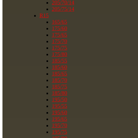
205/70/14
205/75/14
R15
165/65
175/60
175/65
175/70
175/75
175/80
185/55
185/60
185/65
185/70
185/75
185/80
195/50
195/55
195/60
195/65
195/70
195/75